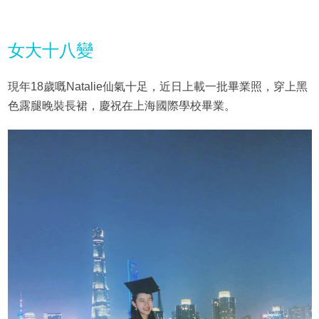
女大十八變
現年18歲嘅Natalie仙氣十足，近日上載一批畢業照，穿上黑
色露腿晚裝長裙，慶祝在上海國際學校畢業。