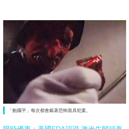
「鮑國平」每次都會戴著恐怖面具犯案。
限時優惠：美國FDA認證 激光生髮頭盔