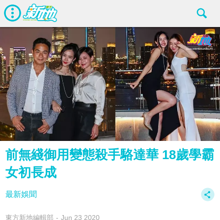
前無綫御用變態殺手駱達華 18歲學霸
女初長成
最新娛聞
東方新地編輯部
Jun 23 2020