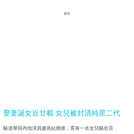
廣告
娶妻誕女近廿載 女兒被封清純星二代
駱達華與內地演員盧燕結婚後，育有一名女兒駱欣言