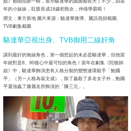
姐》都開拍新一輯，表示駱達華的囡囡都長大了不少，由當
年的小妹妹，眨眼長成18歲初熟女，仲係學霸㖭！
撰文：東方新地 圖片來源：駱達華微博、騰訊視頻截圖、
TVB劇集截圖
駱達華亞視出身、TVB御用二線奸角
講到最奸的無線角色，第一個想起的未必是駱達華，但他當
年絕對是8、90後心中最可怕的角色！當年在劇集《陀槍師
姐》中，駱達華飾演患有人格分裂的變態連環殺手「鮑國
平」（另一人格為翁文成），除了姦殺了多名女子外，鮑國
平還強姦了滕麗名所飾演的「陳三元」。