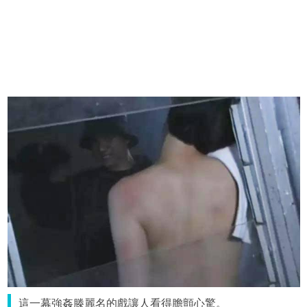
這一幕強姦滕麗名的戲讓人看得膽顫心驚。