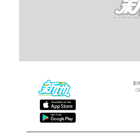
新
《S
最新娛聞
東方新地編輯部
Feb 7 2018
盧宛茵演mean爆外母深入民心，咁劉丹叔
言人！話說喺《愛．回家之開心速遞》中，