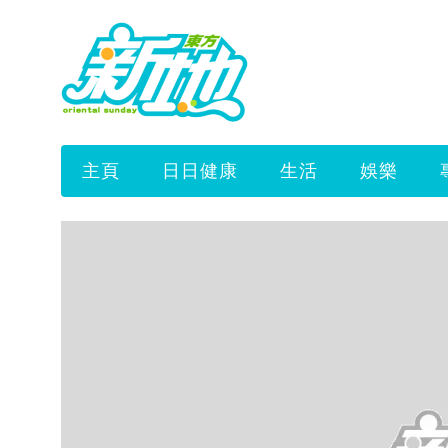
主頁
日日健康
生活
娛樂