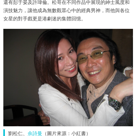
還有彭于晏及許瑋倫。松哥在不同作品中展現的紳士風度和
演技魅力，讓他成為無數觀眾心中的經典男神，而他與各位
女星的對手戲更是港劇迷的集體回憶。
劉松仁、
佘詩曼
（圖片來源：小紅書）