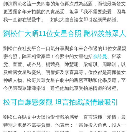
飾演風流名流一夫四妻的角色再次成為話題，而他最新發文
更透露多年來拍戲的真實感受，坦承「我不需要戀愛，因為
我一直都在戀愛中」，如此大膽言論立即引起網民熱議。
劉松仁大晒11位女星合照 艷福羨煞眾人
劉松仁在社交平台一口氣分享與多年來合作過的11位女星親
密合照，陣容相當豪華！合照中的女星包括
佘詩曼
、鄧萃
雯、宣萱、胡杏兒、楊茜堯、陳慧珊、梁靖琪、周勵淇，以
及韓國女星秋瓷炫、明智妍及李喜真等，位位都是高顏值女
神級人物。松哥與眾女星在劇中的親密互動和化學反應，至
今仍讓觀眾津津樂道，難怪他如此享受拍感情戲的過程。
松哥自爆戀愛觀 坦言拍戲談情最吸引
劉松仁在貼文中大談拍愛情戲的感受，直言這種「愛情」最
特別之處是不需要負責。他表示：「當妳投入角色，投入一