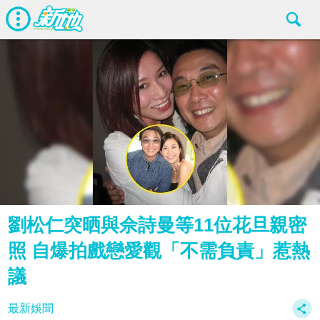
劉松仁突晒與佘詩曼等11位花旦親密
照 自爆拍戲戀愛觀「不需負責」惹熱
議
最新娛聞