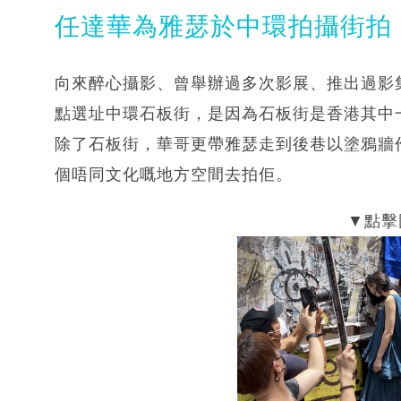
任達華為雅瑟於中環拍攝街拍
向來醉心攝影、曾舉辦過多次影展、推出過影集的
點選址中環石板街，是因為石板街是香港其中
除了石板街，華哥更帶雅瑟走到後巷以塗鴉牆
個唔同文化嘅地方空間去拍佢。