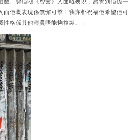
拍戲、睇佢喺《智齒》入面嘅表現，感覺到佢係一
入面佢嘅表現係無懈可擊！我亦都祝福佢希望佢可
嘅性格係其他演員唔能夠複製。」