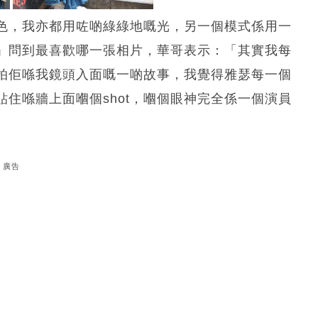
色，我亦都用咗啲綠綠地嘅光，另一個模式係用一
」問到最喜歡哪一張相片，華哥表示：「其實我每
拍佢喺我鏡頭入面嘅一啲故事，我覺得雅瑟每一個
住喺牆上面嗰個shot，嗰個眼神完全係一個演員
廣告