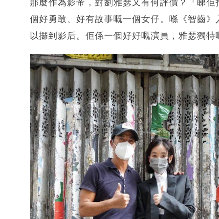
那麼作為影帝，對劉雅瑟又有何評價？「睇佢
個好勇敢、好有故事嘅一個女仔。喺《智齒》
以攞到影后。佢係一個好好嘅演員，雅瑟獨特