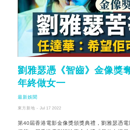
劉雅瑟憑《智齒》金像獎奪
年終做女一
最新娛聞
東方新地
Jul 17 2022
第40屆香港電影金像獎頒獎典禮，劉雅瑟憑