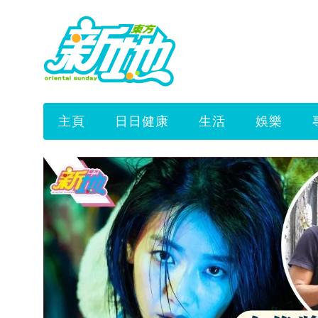
主頁
日日健康
生活
娛樂