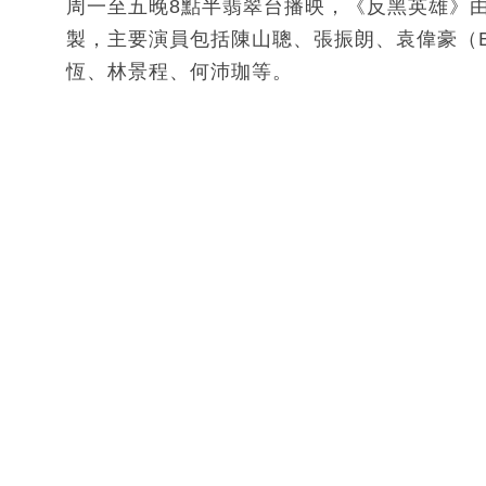
周一至五晚8點半翡翠台播映，《反黑英雄》由
製，主要演員包括陳山聰、張振朗、袁偉豪（
恆、林景程、何沛珈等。