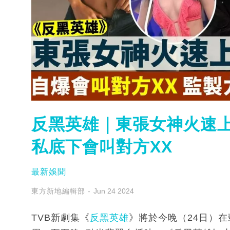
反黑英雄｜東張女神火速上
私底下會叫對方XX
最新娛聞
東方新地編輯部
Jun 24 2024
TVB新劇集《
反黑英雄
》將於今晚（24日）