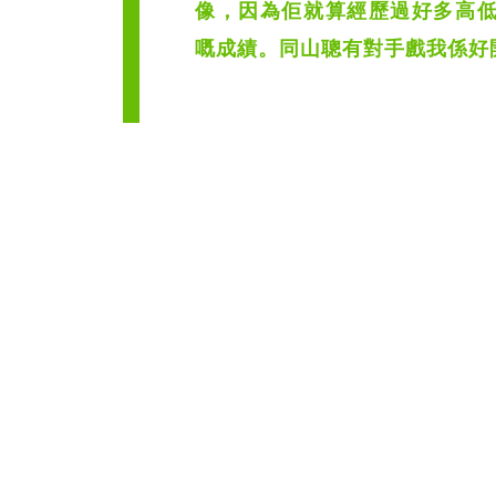
像，因為佢就算經歷過好多高
嘅成績。同山聰有對手戲我係好