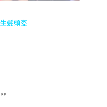
光生髮頭盔
廣告