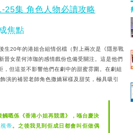
-25集 角色人物必讀攻略
成焦點
後生20年的港姐合組情侶檔（對上兩次是《隱形戰
與新晉女星何沛珈的感情戲份也備受關注。這是他們
距，但這並不影響他們在劇中的甜蜜雰圍。在劇組
珈飾演的補習老師角色撒嬌冧樣及甜笑，極具吸引
接觸嘅係《香港小姐再競選》，喺台慶決
位
視帝
。之後我見到佢成日都會叫佢做偶