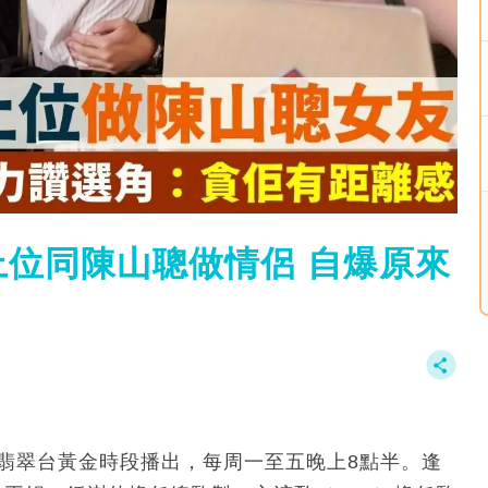
位同陳山聰做情侶 自爆原來
在翡翠台黃金時段播出，每周一至五晚上8點半。逢