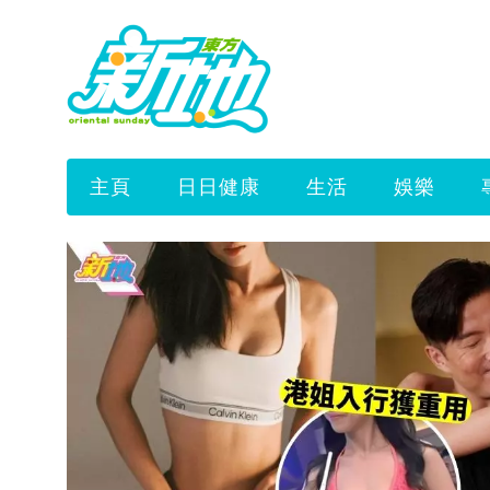
主頁
日日健康
生活
娛樂