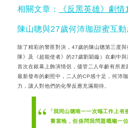
相關文章：
《反黑英雄》劇情1
陳山聰與27歲何沛珈甜蜜互動
除了精彩的警匪對決，47歲的陳山聰第三度與
隊》及《超能使者》的27歲劉穎鏇）在劇中
首次在銀幕上飾演情侶，儘管二人年齡有所差
最新發布的劇照中，二人的CP感十足，何沛
力，讓人對他們的化學反應充滿期待。
「我同山聰唯一一次喺工作上有
賽當晚，佢係問我問題嘅嗰一