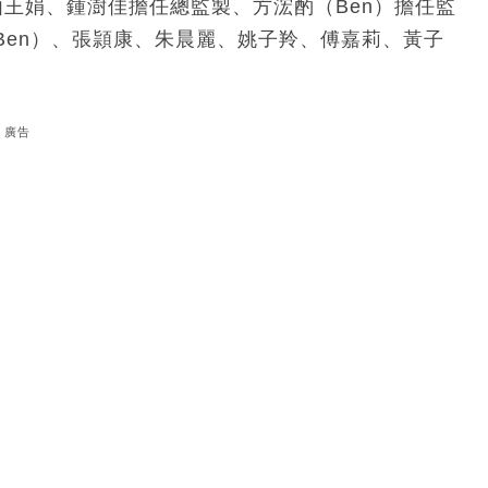
王娟、鍾澍佳擔任總監製、方浤酌（Ben）擔任監
Ben）、張頴康、朱晨麗、姚子羚、傅嘉莉、黃子
廣告