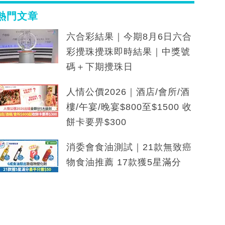
熱門文章
六合彩結果｜今期8月6日六合
彩攪珠攪珠即時結果｜中獎號
碼＋下期攪珠日
人情公價2026｜酒店/會所/酒
樓/午宴/晚宴$800至$1500 收
餅卡要畀$300
消委會食油測試｜21款無致癌
物食油推薦 17款獲5星滿分