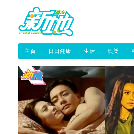
主頁
日日健康
生活
娛樂