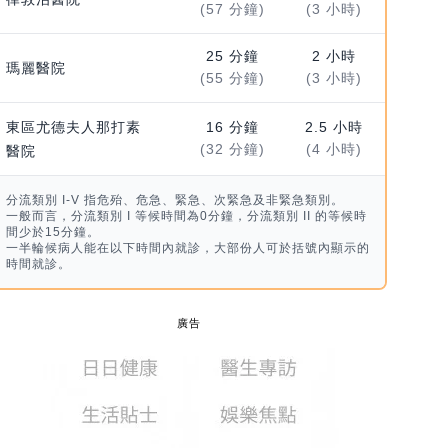
(57 分鐘)
(3 小時)
25 分鐘
2 小時
瑪麗醫院
(55 分鐘)
(3 小時)
東區尤德夫人那打素
16 分鐘
2.5 小時
(32 分鐘)
(4 小時)
醫院
分流類別 I-V 指危殆、危急、緊急、次緊急及非緊急類別。
一般而言，分流類別 I 等候時間為0分鐘，分流類別 II 的等候時
間少於15分鐘。
一半輪候病人能在以下時間內就診，大部份人可於括號內顯示的
時間就診。
廣告