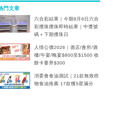
熱門文章
六合彩結果｜今期8月6日六合
彩攪珠攪珠即時結果｜中獎號
碼＋下期攪珠日
人情公價2026｜酒店/會所/酒
樓/午宴/晚宴$800至$1500 收
餅卡要畀$300
消委會食油測試｜21款無致癌
物食油推薦 17款獲5星滿分