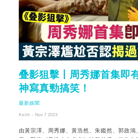
叠影狙擊丨周秀娜首集即有
神寫真勁搞笑！
最新娛聞
Keith
Nov 7 2023
由黃宗澤、周秀娜、黃浩然、朱鑑然、郭政鴻