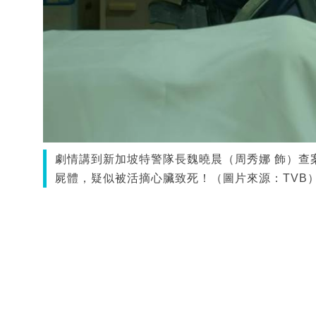
劇情講到新加坡特警隊長魏曉晨（周秀娜 飾）查
屍體，疑似被活摘心臟致死！（圖片來源：TVB