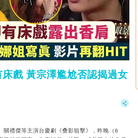
床戲 黃宗澤尷尬否認揭過女
、關禮傑等主演台慶劇《叠影狙擊》，昨晚（6