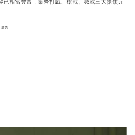
容已相當豐富，集齊打戲、槍戰、喊戲三大搶焦元
廣告