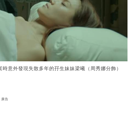
案時意外發現失散多年的孖生妹妹梁曦（周秀娜分飾）
）
廣告