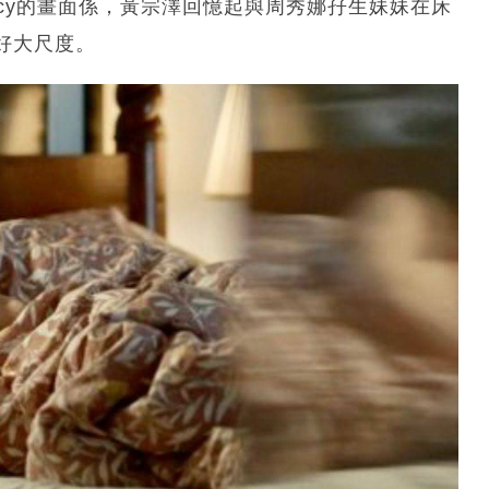
icy的畫面係，黃宗澤回憶起與周秀娜孖生妹妹在床
好大尺度。