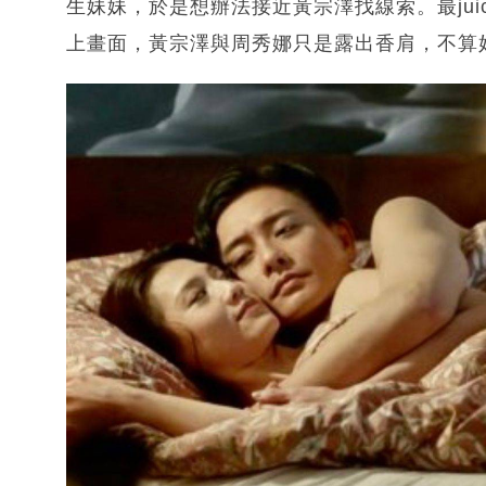
生妹妹，於是想辦法接近黃宗澤找線索。最ju
上畫面，黃宗澤與周秀娜只是露出香肩，不算