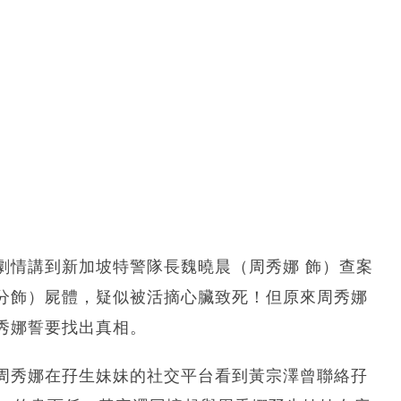
劇情講到新加坡特警隊長魏曉晨（周秀娜 飾）查案
分飾）屍體，疑似被活摘心臟致死！但原來周秀娜
秀娜誓要找出真相。
周秀娜在孖生妹妹的社交平台看到黃宗澤曾聯絡孖