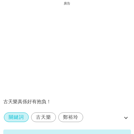
廣告
古天樂真係好有抱負！
關鍵詞
古天樂
鄭裕玲
口水多過浪花
老闆會