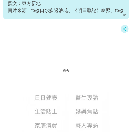
撰文：東方新地
圖片來源：fb@口水多過浪花、《明日戰記》劇照、fb@
古天樂 Louis Koo、《復仇者聯盟》劇照、《奇異博士
2》劇照
資料或影片來源：YouTube@商業電台
廣告