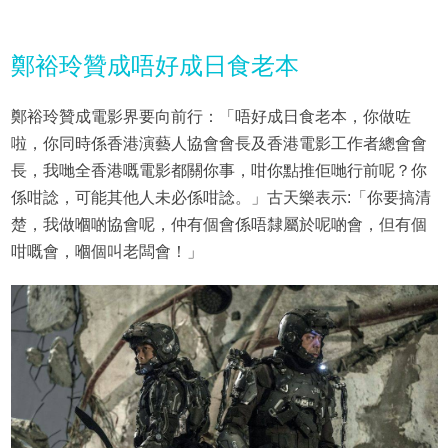
鄭裕玲贊成唔好成日食老本
鄭裕玲贊成電影界要向前行：「唔好成日食老本，你做咗
啦，你同時係香港演藝人協會會長及香港電影工作者總會會
長，我哋全香港嘅電影都關你事，咁你點推佢哋行前呢？你
係咁諗，可能其他人未必係咁諗。」古天樂表示:「你要搞清
楚，我做嗰啲協會呢，仲有個會係唔隸屬於呢啲會，但有個
咁嘅會，嗰個叫老闆會！」