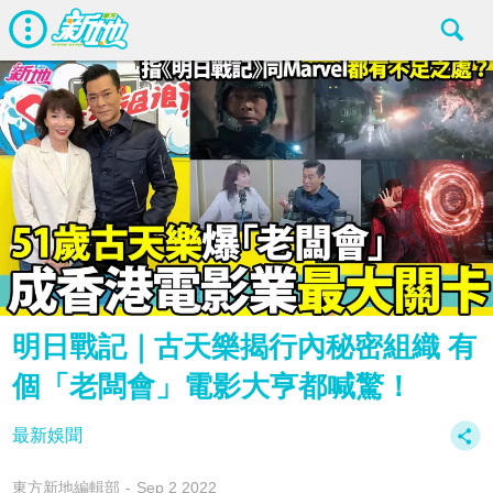
明日戰記｜古天樂揭行內秘密組織 有
個「老闆會」電影大亨都喊驚！
最新娛聞
東方新地編輯部
Sep 2 2022