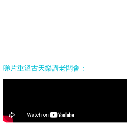
睇片重溫古天樂講老闆會：