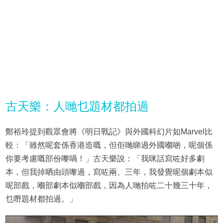
古天樂：人哋乜題材都拍過
鄭裕玲提到觀眾會將《明日戰記》與外國科幻片如Marvel比
較：「雖然呢套係香港造嘅，但佢哋睇過外國嗰啲，呢個係
你要考慮嘅部份嚟喎！」古天樂說：「我咪話寫咗好多劇
本，但我掉晒由頭嚟過，寫咗兩、三年，我發覺呢個劇本似
呢部戲，嗰部劇本似嗰部戲，因為人哋拍咗二十幾三十年，
乜嘢題材都拍過。」