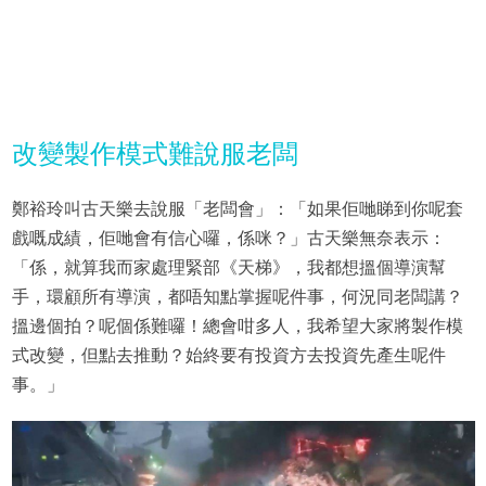
改變製作模式難說服老闆
鄭裕玲叫古天樂去說服「老闆會」：「如果佢哋睇到你呢套
戲嘅成績，佢哋會有信心囉，係咪？」古天樂無奈表示：
「係，就算我而家處理緊部《天梯》，我都想搵個導演幫
手，環顧所有導演，都唔知點掌握呢件事，何況同老闆講？
搵邊個拍？呢個係難囉！總會咁多人，我希望大家將製作模
式改變，但點去推動？始終要有投資方去投資先產生呢件
事。」