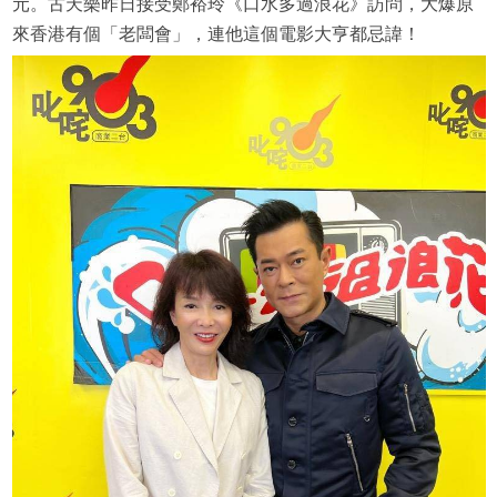
元。古天樂昨日接受鄭裕玲《口水多過浪花》訪問，大爆原
來香港有個「老闆會」，連他這個電影大亨都忌諱！