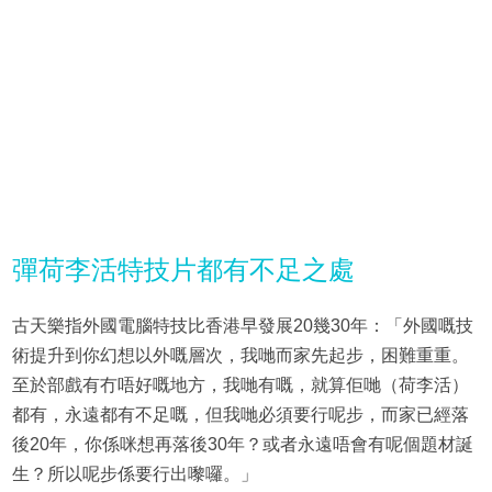
彈荷李活特技片都有不足之處
古天樂指外國電腦特技比香港早發展20幾30年：「外國嘅技
術提升到你幻想以外嘅層次，我哋而家先起步，困難重重。
至於部戲有冇唔好嘅地方，我哋有嘅，就算佢哋（荷李活）
都有，永遠都有不足嘅，但我哋必須要行呢步，而家已經落
後20年，你係咪想再落後30年？或者永遠唔會有呢個題材誕
生？所以呢步係要行出嚟囉。」