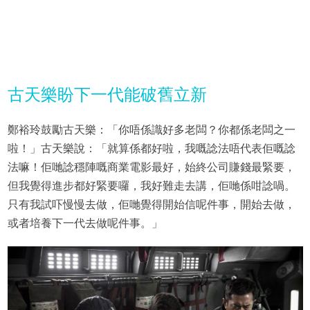
古天樂盼下一代能破舊立新
鄭裕玲鼓勵古天樂：「你唔係識好多老闆？你都係老闆之一
啦！」古天樂說：「就算係都好啦，我嘅諗法唔代表佢嘅諗
法嘛！佢哋諗穩陣嘅商業電影最好，始終公司賺錢最緊要，
但我覺得進步都好緊要囉，我好難走去講，佢哋係咁諗喎。
只有我試吓慢慢去做，佢哋覺得開始信呢件事，開始去做，
或者培養下一代去做呢件事。」