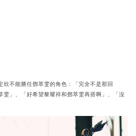
定欣不能勝任鄧萃雯的角色：「完全不是那回
萃雯」、「好希望黎耀祥和鄧萃雯再搭啊」、「沒