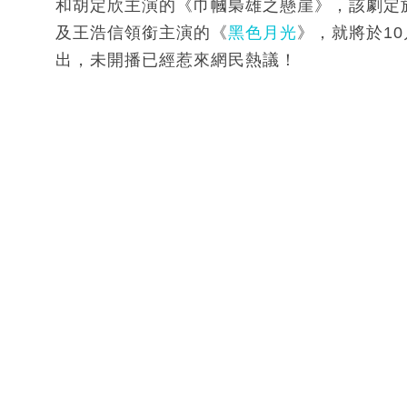
和胡定欣主演的《巾幗梟雄之懸崖》，該劇定於
及王浩信領銜主演的《
黑色月光
》，就將於1
出，未開播已經惹來網民熱議！