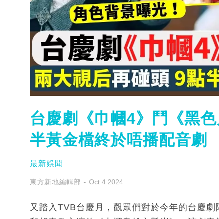
台慶劇《巾幗4》鬥《黑色
半黃金檔終於唔播配音劇
最新娛聞
東方新地編輯部
Oct 4 2024
又踏入TVB台慶月，觀眾們對於今年的台慶