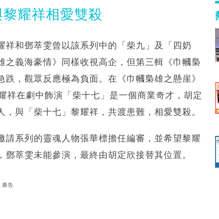
與黎耀祥相愛雙殺
耀祥和鄧萃雯曾以該系列中的「柴九」及「四奶
雄之義海豪情》同樣收視高企，但第三輯《巾幗梟
急跌，觀眾反應極為負面。在《巾幗梟雄之懸崖》
黎耀祥在劇中飾演「柴十七」是一個商業奇才，胡定
人，與「柴十七」黎耀祥，共渡患難，相愛雙殺。
邀請系列的靈魂人物張華標擔任編審，並希望黎耀
，鄧萃雯未能參演，最終由胡定欣接替其位置。
廣告