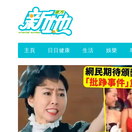
主頁
日日健康
生活
娛樂