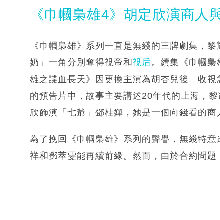
《巾幗梟雄4》胡定欣演商人
《巾幗梟雄》系列一直是無綫的王牌劇集，黎
奶」一角分別奪得視帝和
視后
。續集《巾幗梟
雄之諜血長天》因更換主演為胡杏兒後，收視
的預告片中，故事主要講述20年代的上海，
欣飾演「七爺」鄧桂嬋，她是一個向錢看的商
為了挽回《巾幗梟雄》系列的聲譽，無綫特意
祥和鄧萃雯能再續前緣。然而，由於合約問題