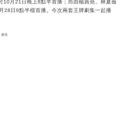
10月21日晚上8點半首播；而由楊茜堯、林夏薇
0月28日9點半檔首播。今次兩套王牌劇集一起播
廣告