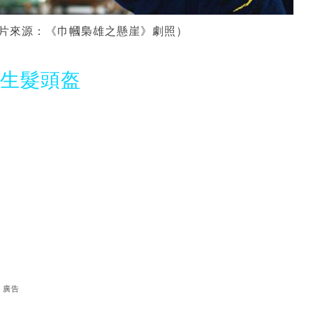
片來源：《巾幗梟雄之懸崖》劇照）
光生髮頭盔
廣告