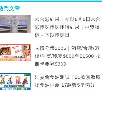
熱門文章
六合彩結果｜今期8月6日六合
彩攪珠攪珠即時結果｜中獎號
碼＋下期攪珠日
人情公價2026｜酒店/會所/酒
樓/午宴/晚宴$800至$1500 收
餅卡要畀$300
消委會食油測試｜21款無致癌
物食油推薦 17款獲5星滿分