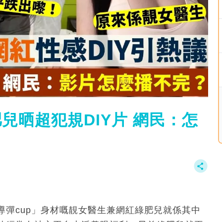
兒晒超犯規DIY片 網民：怎
彈cup」身材嘅靚女醫生兼網紅綠肥兒就係其中