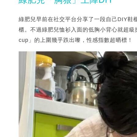
綠肥兒早前在社交平台分享了一段自己DIY鞋
櫃。不過綠肥兒恤衫入面的低胸小背心就超級
cup」的上圍幾乎跌出嚟，性感指數超晒標！