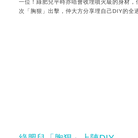
一位！綠肥兒平時亦唔會收埋噴火級的身材，
次「胸狠」出擊，仲大方分享埋自己DIY的全
綠肥兒「胸狠」上陣DIY