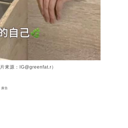
：IG@greenfat.r）
廣告