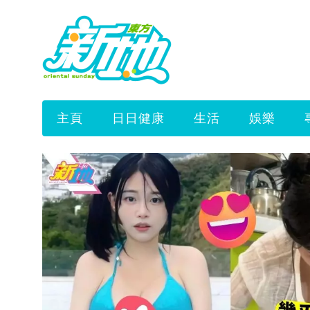
主頁
日日健康
生活
娛樂