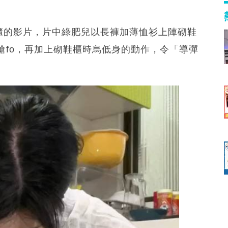
櫃的影片，片中綠肥兒以長褲加薄恤衫上陣砌鞋
搶fo，再加上砌鞋櫃時烏低身的動作，令「導彈