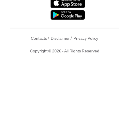
/
/
Contacts
Disclaimer
Privacy Policy
Copyright © 2026 - All Rights Reserved
組合Shine徐天佑與黃又南，繼2012年的《Shine Passion
Live》跨年騷後，敵逢今年係佢哋出道15年，兩人覺得ready
可以再喺紅館開個唱，於是入紙申請6次，終成功取得紅館檔
期，Shine將於3月2及3日再踏紅館舉行第二次《Shine
Moments Live 2018》紅館演唱會，佢哋話依家正不斷造新
歌，以及為演唱會操肌，雖然停咗五年冇一齊開騷，但Shine