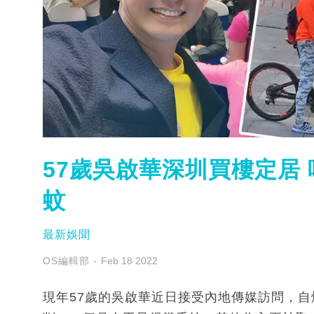
57歲吳啟華深圳買樓定居
蚊
最新娛聞
OS編輯部
Feb 18 2022
現年57歲的吳啟華近日接受內地傳媒訪問，自