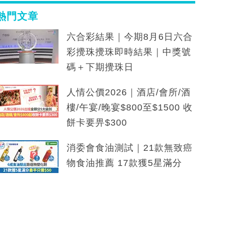
熱門文章
六合彩結果｜今期8月6日六合
彩攪珠攪珠即時結果｜中獎號
碼＋下期攪珠日
人情公價2026｜酒店/會所/酒
樓/午宴/晚宴$800至$1500 收
餅卡要畀$300
消委會食油測試｜21款無致癌
物食油推薦 17款獲5星滿分