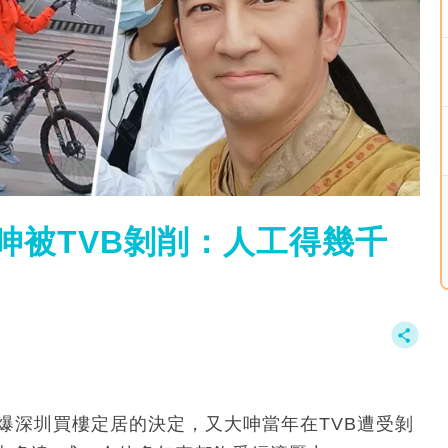
 呻被TVB剝削：人工得幾千
爆深圳買樓定居的決定，又大呻當年在TVB遭受剝