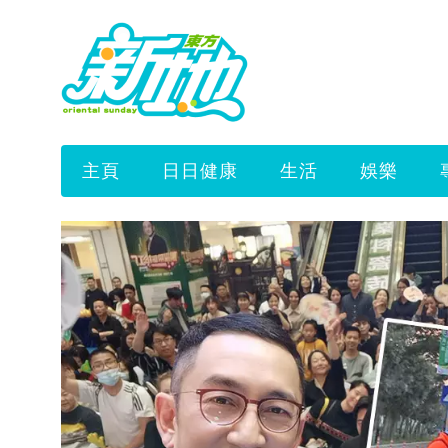
主頁
日日健康
生活
娛樂