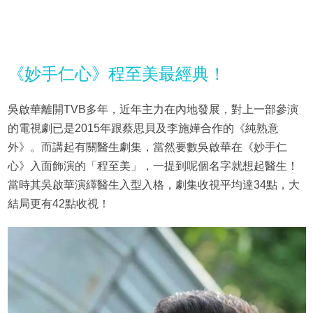
《妙手仁心》程至美最經典！
吳啟華離開TVB多年，近年主力在內地發展，對上一部參演
的電視劇已是2015年跟蔡思貝及李施嬅合作的《純熟意
外》。而講起有關醫生劇集，當然要數吳啟華在《妙手仁
心》入面飾演的「程至美」，一提到呢個名字就想起醫生！
當時其吳啟華演繹醫生入型入格，劇集收視平均達34點，大
結局更有42點收視！