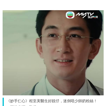
《妙手仁心》程至美醫生好靚仔，迷倒唔少師奶粉絲！