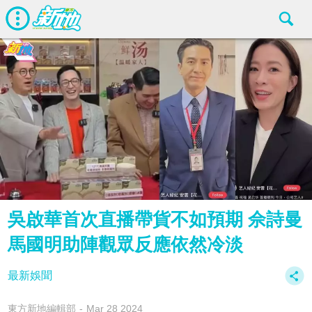
吳啟華首次直播帶貨不如預期 佘詩曼
馬國明助陣觀眾反應依然冷淡
最新娛聞
東方新地編輯部
Mar 28 2024