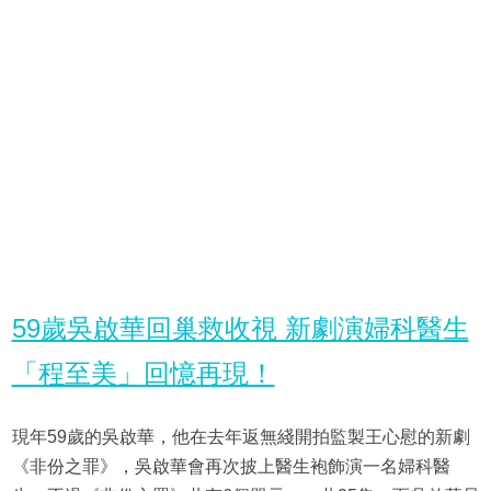
59歲吳啟華回巢救收視 新劇演婦科醫生
「程至美」回憶再現！
現年59歲的吳啟華，他在去年返無綫開拍監製王心慰的新劇
《非份之罪》，吳啟華會再次披上醫生袍飾演一名婦科醫