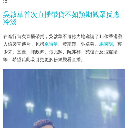
淡！
吳啟華首次直播帶貨不如預期觀眾反應
冷淡
在進行首次直播帶貨，吳啟華不遺餘力地邀請了11位香港藝
人錄製宣傳片，包括
佘詩曼
、黃宗澤、吳卓羲、
馬國明
、蔡
少芬、宣萱、郭政鴻、張兆輝、阮兆祥、苑瓊丹及張耀揚
等，希望藉此吸引更更多粉絲觀看直播。