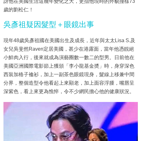
訝他在美國生活這幾年變化之大，更指他現時的外貌撞樣73
歲的劉松仁！
吳彥祖疑因髮型＋眼鏡出事
現年48歲吳彥祖國在美國出生及成長，近年與太太Lisa S.及
女兒吳斐然Raven定居美國，甚少在港露面，當年他憑靚絕
小鮮肉入行，後來就成為演藝圈數一數二的型男。日前他在
美國亞洲國際電影節上獲頒「李小龍基金奬」時，身穿深色
西裝加格子裇衫，加上一副茶色眼鏡現身，髮線上移兼中間
分界，整個造型令他看起上來顯老，加上面容浮腫，嘴唇呈
深紫色，看上來更為憔悴，令不少網民擔心他的健康狀況。