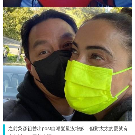
之前吳彥祖曾出post自嘲髮量沒增多，但對太太的愛就有