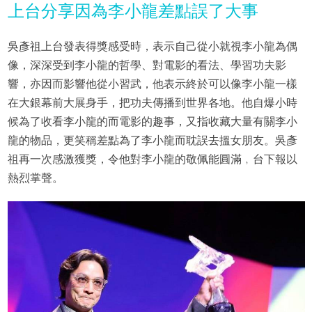
上台分享因為李小龍差點誤了大事
吳彥祖上台發表得獎感受時，表示自己從小就視李小龍為偶
像，深深受到李小龍的哲學、對電影的看法、學習功夫影
響，亦因而影響他從小習武，他表示終於可以像李小龍一樣
在大銀幕前大展身手，把功夫傳播到世界各地。他自爆小時
候為了收看李小龍的而電影的趣事，又指收藏大量有關李小
龍的物品，更笑稱差點為了李小龍而耽誤去搵女朋友。吳彥
祖再一次感激獲獎，令他對李小龍的敬佩能圓滿﹐台下報以
熱烈掌聲。