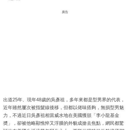
廣告
出道25年、現年48歲的吳彥祖，多年來都是型男界的代表，
近年雖然屢次被指髮線後移，但都以佬味搭夠，無損型男魅
力，不過近日吳彥祖相當威水地在美國獲頒「李小龍基金
奬」，卻被他略顯憔悴又浮腫的外貌成搶去焦點，網民都驚