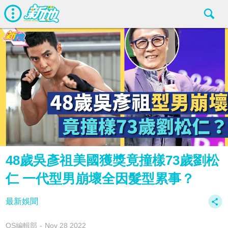
48歲吳彥祖美國獲獎竟撞樣73歲劉松
仁 一代型男崩壞全因髮型累事？
最新娛聞
OS編輯部
Nov 28 2022