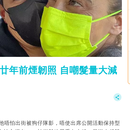
重現廿年前煙韌照 自嘲髮量大減
的他唔怕出街被狗仔隊影，唔使出席公開活動保持型