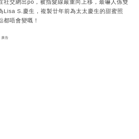
在社交網出po，被指髮線嚴重向上移，最嚇人係雙
isa S.慶生，複製廿年前為太太慶生的甜蜜照
點都唔會變嘅！
廣告