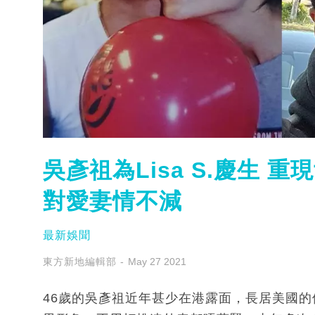
吳彥祖為Lisa S.慶生 
對愛妻情不減
最新娛聞
東方新地編輯部
May 27 2021
46歲的吳彥祖近年甚少在港露面，長居美國