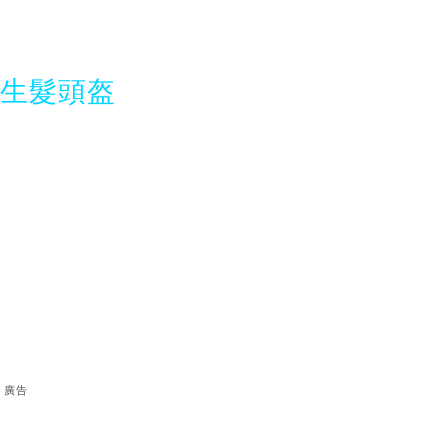
光生髮頭盔
廣告