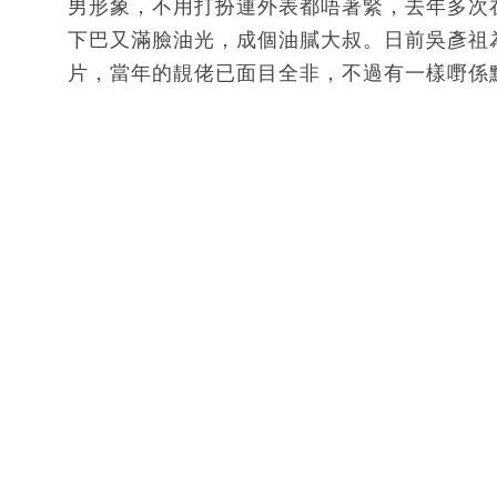
男形象，不用打扮連外表都唔著緊，去年多次
下巴又滿臉油光，成個油膩大叔。日前吳彥祖為L
片，當年的靚佬已面目全非，不過有一樣嘢係