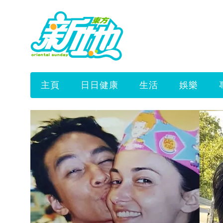
主頁
日日健康
生活
娛樂