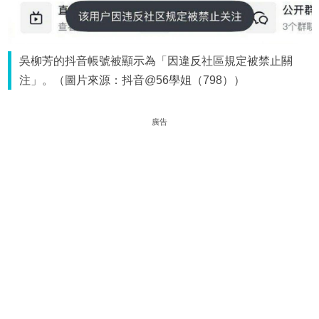
吳柳芳的抖音帳號被顯示為「因違反社區規定被禁止關
注」。（圖片來源：抖音@56學姐（798））
廣告