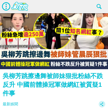
吳柳芳跳擦邊舞被師妹狠批粉絲不跌
反升 中國前體操冠軍做網紅被質疑1
件事
最新娛聞