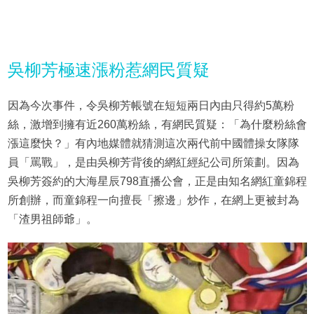
吳柳芳極速漲粉惹網民質疑
因為今次事件，令吳柳芳帳號在短短兩日內由只得約5萬粉
絲，激增到擁有近260萬粉絲，有網民質疑：「為什麼粉絲會
漲這麼快？」有內地媒體就猜測這次兩代前中國體操女隊隊
員「罵戰」，是由吳柳芳背後的網紅經紀公司所策劃。因為
吳柳芳簽約的大海星辰798直播公會，正是由知名網紅童錦程
所創辦，而童錦程一向擅長「擦邊」炒作，在網上更被封為
「渣男祖師爺」。