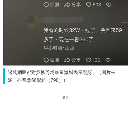
過萬網民都對吳柳芳粉絲量激增表示驚訝。（圖片來
源：抖音@56學姐（798））
廣告