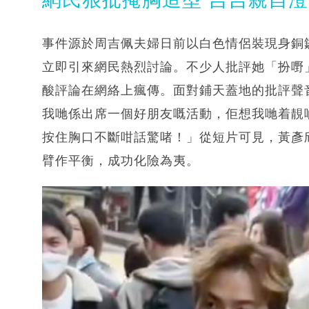
事件源於周吉佩夫婦日前以白色情侶裝現身銅
立即引來網民熱烈討論。不少人批評她「扮嘢
酸評論在網絡上瘋傳。面對鋪天蓋地的批評聲
我哋係出席一個好朋友嘅活動，佢想我哋着靚
按住胸口不斷咁話驚啫！」從短片可見，黃彥
臂作平衡，成功化險為夷。