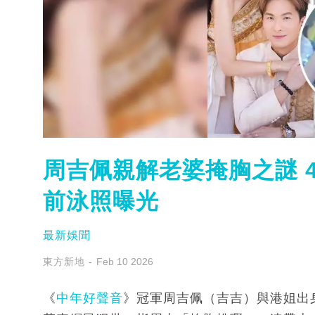
周吉佩親解老婆掩胸之謎 4
前泳照曝光
最新娛聞
東方新地
Feb 10 2026
《
中年好聲音
》冠軍周吉佩（吉吉）與港姐出