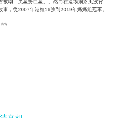
吉被嘲「奀星扮巨星」。然而在這場網絡風波背
，從2007年港姐16強到2019年媽媽組冠軍。
廣告
澄清真相