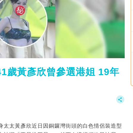
1歲黃彥欣曾參選港姐 19年
身太太黃彥欣近日因銅鑼灣街頭的白色情侶裝造型