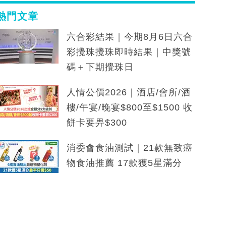
熱門文章
六合彩結果｜今期8月6日六合
彩攪珠攪珠即時結果｜中獎號
碼＋下期攪珠日
人情公價2026｜酒店/會所/酒
樓/午宴/晚宴$800至$1500 收
餅卡要畀$300
消委會食油測試｜21款無致癌
物食油推薦 17款獲5星滿分