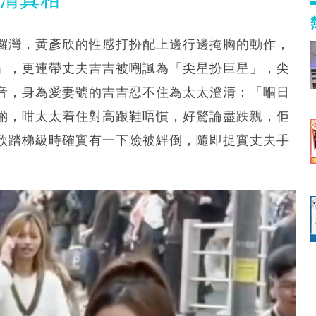
鑼灣，黃彥欣的性感打扮配上邊行邊掩胸的動作，
」，更連帶丈夫吉吉被嘲諷為「奀星扮巨星」，尖
音，身為愛妻號的吉吉忍不住為太太澄清：「嗰日
啲，咁太太着住對高跟鞋唔慣，好驚論盡跌親，佢
欣踏梯級時確實有一下險被絆倒，隨即捉實丈夫手