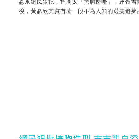
惹來網民狠批，指周太「掩胸扮嘢」，連帶吉
後，黃彥欣其實有著一段不為人知的選美追夢故事
網民狠批掩胸造型 吉吉親自