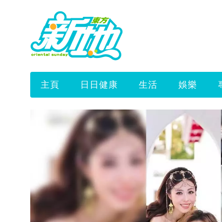
主頁
日日健康
生活
娛樂