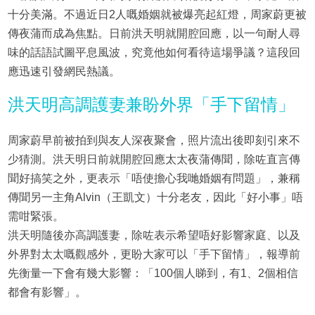
十分美滿。不過近日2人嘅婚姻就被爆亮起紅燈，周家蔚更被
傳夜蒲而成為焦點。日前洪天明就開腔回應，以一句耐人尋
味的話語試圖平息風波，究竟他如何看待這場爭議？這段回
應迅速引發網民熱議。
洪天明高調護妻兼盼外界「手下留情」
周家蔚早前被拍到與友人深夜聚會，照片流出後即刻引來不
少猜測。洪天明日前就開腔回應太太夜蒲傳聞，除咗直言傳
聞好搞笑之外，更表示「唔使擔心我哋婚姻有問題」，兼稱
傳聞另一主角Alvin（王凱文）十分老友，因此「好小事」唔
需咁緊張。
洪天明隨後亦高調護妻，除咗表示希望唔好影響家庭、以及
外界對太太嘅觀感外，更盼大家可以「手下留情」，報導前
先衡量一下會有幾大影響：「100個人睇到，有1、2個相信
都會有影響」。