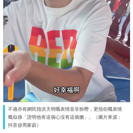
不過亦有網民指洪天明嘅表情並非扮嘢，更指佢嘅表情
嘅似係「證明他有這個心沒有這個膽」。（圖片來源：
抖音@周家蔚）