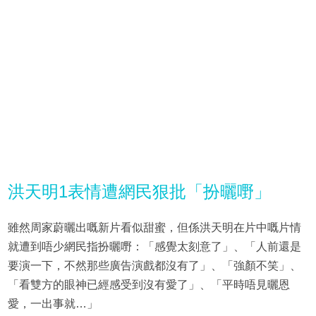
洪天明1表情遭網民狠批「扮曬嘢」
雖然周家蔚曬出嘅新片看似甜蜜，但係洪天明在片中嘅片情
就遭到唔少網民指扮曬嘢：「感覺太刻意了」、「人前還是
要演一下，不然那些廣告演戲都沒有了」、「強顏不笑」、
「看雙方的眼神已經感受到沒有愛了」、「平時唔見曬恩
愛，一出事就…」