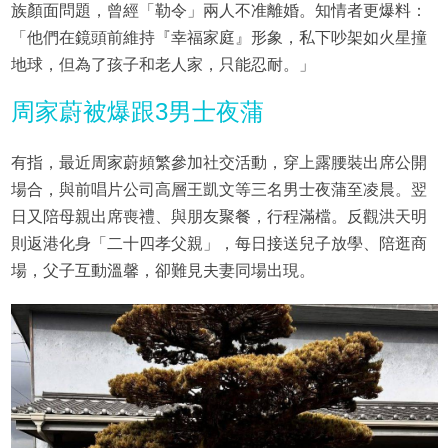
族顏面問題，曾經「勒令」兩人不准離婚。知情者更爆料：
「他們在鏡頭前維持『幸福家庭』形象，私下吵架如火星撞
地球，但為了孩子和老人家，只能忍耐。」
周家蔚被爆跟3男士夜蒲
有指，最近周家蔚頻繁參加社交活動，穿上露腰裝出席公開
場合，與前唱片公司高層王凱文等三名男士夜蒲至凌晨。翌
日又陪母親出席喪禮、與朋友聚餐，行程滿檔。反觀洪天明
則返港化身「二十四孝父親」，每日接送兒子放學、陪逛商
場，父子互動溫馨，卻難見夫妻同場出現。