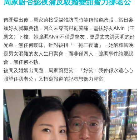
周家蔚否認夜蒲
反駁婚變
甜蜜力撐老公
傳聞爆出後，周家蔚接受媒體訪問時笑稱報道誇張，當日參
加好友就職典禮，因久未穿高跟鞋腳痛，需扶好友Alvin（王
凱文）下樓。她強調Alvin不僅是摰友，更是丈夫洪天明的好
兄弟，無任何曖昧。針對被指「一拖三夜蒲」，她解釋當晚
是男女混雜的友人生日聚會，而非僅四人，強調事件純屬誤
會，無任何不軌。
被問及婚姻出問題，周家蔚更笑：「好笑！我仲係永遠心心
眼望住我老公」又指寫報道的記者想像力豐富。