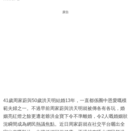
廣告
41歲周家蔚與50歲洪天明結婚13年，一直都係圈中恩愛嘅模
範夫婦之一。不過早前周家蔚與洪天明就被傳各有各玩，婚
姻亮紅燈之餘更遭老爺洪金寶下令不準離婚，令2人嘅婚姻狀
況瞬間成為網民熱議焦點。近日周家蔚就在社交平台曬出全