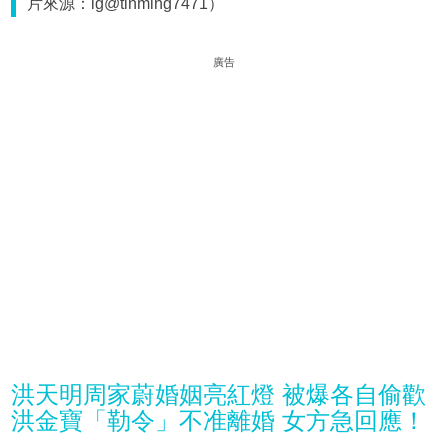
片來源：ig@tinming7471）
廣告
洪天明周家蔚婚姻亮紅燈 被爆各自偷歡
洪金寶「勒令」不准離婚 女方急回應！