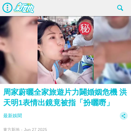
周家蔚曬全家旅遊片力闢婚姻危機 洪
天明1表情出鏡竟被指「扮曬嘢」
最新娛聞
東方新地
Jun 27 2025