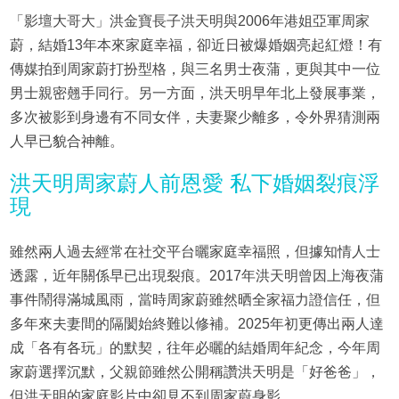
「影壇大哥大」洪金寶長子洪天明與2006年港姐亞軍周家
蔚，結婚13年本來家庭幸福，卻近日被爆婚姻亮起紅燈！有
傳媒拍到周家蔚打扮型格，與三名男士夜蒲，更與其中一位
男士親密翹手同行。另一方面，洪天明早年北上發展事業，
多次被影到身邊有不同女伴，夫妻聚少離多，令外界猜測兩
人早已貌合神離。
洪天明周家蔚人前恩愛 私下婚姻裂痕浮
現
雖然兩人過去經常在社交平台曬家庭幸福照，但據知情人士
透露，近年關係早已出現裂痕。2017年洪天明曾因上海夜蒲
事件鬧得滿城風雨，當時周家蔚雖然晒全家福力證信任，但
多年來夫妻間的隔閡始終難以修補。2025年初更傳出兩人達
成「各有各玩」的默契，往年必曬的結婚周年紀念，今年周
家蔚選擇沉默，父親節雖然公開稱讚洪天明是「好爸爸」，
但洪天明的家庭影片中卻見不到周家蔚身影。