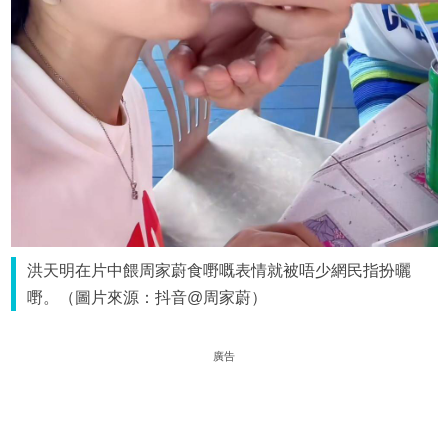
洪天明在片中餵周家蔚食嘢嘅表情就被唔少網民指扮曬
嘢。（圖片來源：抖音@周家蔚）
廣告