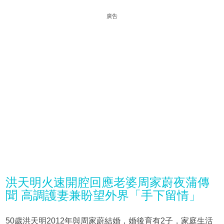
廣告
洪天明火速開腔回應老婆周家蔚夜蒲傳
聞 高調護妻兼盼望外界「手下留情」
50歲洪天明2012年與周家蔚結婚，婚後育有2子，家庭生活