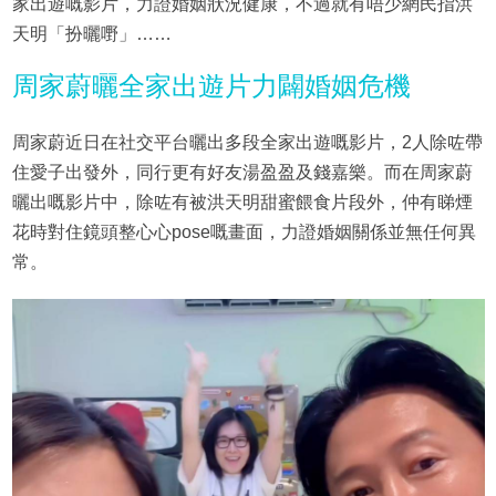
家出遊嘅影片，力證婚姻狀況健康，不過就有唔少網民指洪
天明「扮曬嘢」……
周家蔚曬全家出遊片力闢婚姻危機
周家蔚近日在社交平台曬出多段全家出遊嘅影片，2人除咗帶
住愛子出發外，同行更有好友湯盈盈及錢嘉樂。而在周家蔚
曬出嘅影片中，除咗有被洪天明甜蜜餵食片段外，仲有睇煙
花時對住鏡頭整心心pose嘅畫面，力證婚姻關係並無任何異
常。