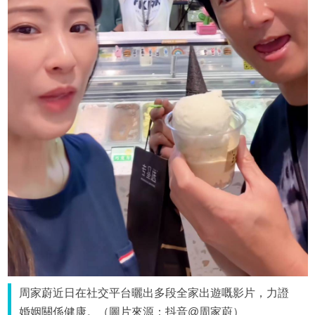
周家蔚近日在社交平台曬出多段全家出遊嘅影片，力證
婚姻關係健康。（圖片來源：抖音@周家蔚）