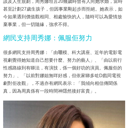
談及人生規劃，周秀娜坦言20幾歲時曾有人向她求婚，當時
甚至計劃27歲生孩子，但因事業剛起步而拒絕。她表示，如
今如果遇到價值觀相同、相處愉快的人，隨時可以為愛情放
棄事業，但一切隨緣，強求不得。
網民支持周秀娜：佩服佢努力
很多網民支持周秀娜：「由𡃁模、科大講座、近年的電影電
視劇覺得她知道自己想要什麼、努力的藝人」、「由以前行
性感路線到有睇法，有演技，係一個好叻的演員。佩服佢的
努力」、「以前對娜姐無咩好感，但依家睇多咗D戲同電視
劇對佢改觀」，不過亦有網民表示：「我傾向相信傳聞係
真，因為周真係有一段時間神隱然後好富貴」。