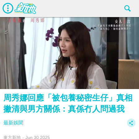
周秀娜回應「被包養秘密生仔」真相
撇清與男方關係：真係冇人問過我
最新娛聞
東方新地
Jun 30 2025