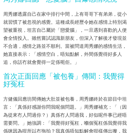
周秀娜透露自己在家中排行中間，上有哥哥下有弟弟，從小
就習慣了被忽視的感覺。這種成長經歷令她在感情上特別渴
望被重視，坦言自己屬於「戀愛腦」，一旦遇到喜歡的人便
會全情投入。雖然嘗試認識新朋友，但深入了解後才發現並
不合適，感情之路並不順利。當被問道周秀娜的感情生活，
她直接表示：「感情空白，唔知點解，外間係覺得好多人
追，你話冇就會覺得一定係呃佢。」
首次正面回應「被包養」傳聞：我覺得
好冤枉
方健儀回應坊間傳她大肚並被包養，周秀娜終於在節目中坦
言：「真係好感謝你問我呢個問題。」周秀娜補充：「（因
為從來冇人問過你？）真係冇人問過我，好似呢件事已經唔
需要問。」她強調：「我覺得好冤枉，嗰個冤枉係我覺得我
係咪因為咁所以冇拖拍？我真係唔知點解會咁樣傳出嚟，我