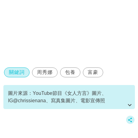
關鍵詞
周秀娜
包養
富豪
圖片來源：YouTube節目《女人方言》圖片、
IG@chrissienana、寫真集圖片、電影宣傳照
資料或影片來源：
原文刊於新假期