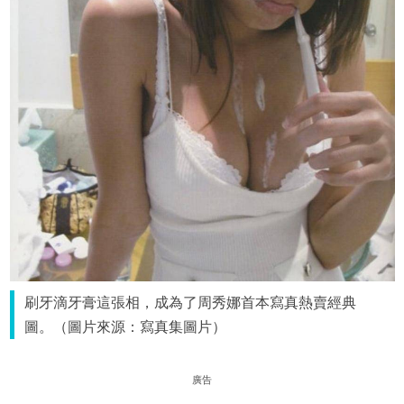
刷牙滴牙膏這張相，成為了周秀娜首本寫真熱賣經典
圖。（圖片來源：寫真集圖片）
廣告