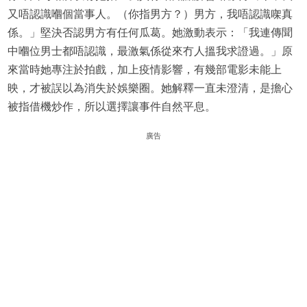
又唔認識嗰個當事人。（你指男方？）男方，我唔認識㗎真
係。」堅決否認男方有任何瓜葛。她激動表示：「我連傳聞
中嗰位男士都唔認識，最激氣係從來冇人搵我求證過。」原
來當時她專注於拍戲，加上疫情影響，有幾部電影未能上
映，才被誤以為消失於娛樂圈。她解釋一直未澄清，是擔心
被指借機炒作，所以選擇讓事件自然平息。
廣告