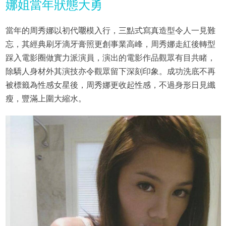
娜姐當年狀態大勇
當年的周秀娜以初代𡃁模入行，三點式寫真造型令人一見難
忘，其經典刷牙滴牙膏照更創事業高峰，周秀娜走紅後轉型
踩入電影圈做實力派演員，演出的電影作品觀眾有目共睹，
除驕人身材外其演技亦令觀眾留下深刻印象。成功洗底不再
被標籤為性感女星後，周秀娜更收起性感，不過身形日見纖
瘦，豐滿上圍大縮水。