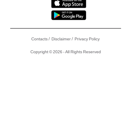
/
/
Contacts
Disclaimer
Privacy Policy
Copyright © 2026 - All Rights Reserved
P圖是每個女生post相前的指定動作，就連女神都唔例外！不
過P圖都算是一個高深學問，不少女星經常被捉到P圖的證
據，今次出事的主角是誰？就是周董老婆－昆凌。婚後的她為
周董誕下一子一女，透過適量的運動和飲食，瘦下來不少，但
女生貪念就是大，不管多瘦都要再P瘦啲，看來昆凌都要再進
修下P圖技巧啦！