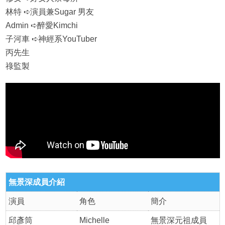
林特 ➪演員兼Sugar 男友
Admin ➪醉愛Kimchi
子河車 ➪神經系YouTuber
丙先生
祿監製
無景深成員介紹
演員
角色
簡介
邱彥筒
Michelle
無景深元祖成員