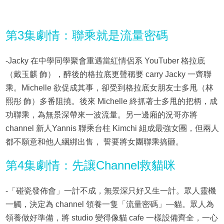
第3集劇情：聯乘就是流量密碼
-Jacky 在中學同學聚會重遇當紅情侶系 YouTuber 格拉底
（戴玉麒 飾），醉後的格拉底更聲稱要 carry Jacky 一齊聯
乘。Michelle 欲促成其事，卻受到格拉底女朋友士多甩（林
熙彤 飾）多番阻撓。後來 Michelle 終抓著士多甩的把柄，成
功聯乘，為無景深帶來一波流量。另一邊廂的況哥亦將
channel 新人Yannis 聯乘台柱 Kimchi 組成最強女團，但兩人
都不願意和他人綑綁出售， 誓要將女團聯乘搞砸。
第4集劇情：先讓Channel救貓咪
-「碰瓷發佈會」一計不成，無景深只好又生一計。眾人靈機
一觸，決定為 channel 領養一隻「流量密碼」—貓。眾人為
領養做好準備，將 studio 變得像貓 cafe 一樣設備齊全，一心