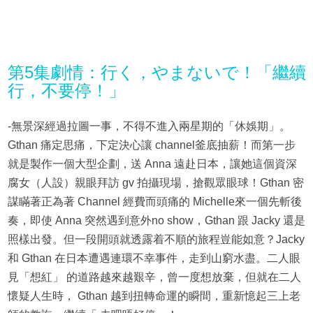
第5集劇情：行く，やまないで！「繼續
行，不要停！」
-無景深經過拉圖一事，不得不進入兩星期的「休娛期」。
Gthan 痛定思痛，下定決心讓 channel釜底抽薪！而第一步
就是製作一個大型企劃，送 Anna 遠赴日本，讓她這個資深
腐女（人設）親眼拜訪 gv 拍攝現場，搶觀眾眼球！Gthan 密
謀瞞著正為著 Channel 經費而頭痛的 Michelle來一個先斬後
奏，即使 Anna 突然遇到意外no show，Gthan 跟 Jacky 還是
照樣出發。但一段開頭就透露着不順的旅程豈能如意？Jacky
和 Gthan 在日本遭遇連環不幸事件，走到山窮水盡。二人眼
見「想紅」 的道路越來越艱辛，曾一度想放棄，但就在二人
懷疑人生時， Gthan 越到扭轉命運的瞬間，重新憶起三上老