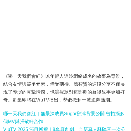
《哪一天我們會紅》以年輕人追逐網絡成名的故事為背景，
結合友情與競爭元素，備受期待。應智贇的這段分享不僅展
現了導演的真摯情感，也讓觀眾對這部劇的幕後故事更加好
奇。劇集即將在ViuTV播出，勢必掀起一波追劇熱潮。
哪一天我們會紅｜無景深成員Sugar鄧濤背景公開 曾拍攝多
個MV與張敬軒合作
ViuTV 2025 節目巡禮｜8套原創劇、全新真人騷陣容一次公