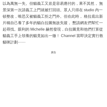
以為萬無一失。但貓義工又豈是容易應付的，果不其然， 無
景深第一次請義工上門就被打回頭。眾人只得在 studio 內一
頓整改，唯恐又被貓義工拒之門外。但在此時， 格拉底出新
片稱自己養了多年的貓白拉圖無故失蹤， 懇請網友們幫忙一
起尋找。眼利的 Michelle 赫然發現，白拉圖竟和他們打算從
貓義工手上領養的貓竟如出一徹！ Channel 當即決定實行救
貓咪計劃⋯⋯
廣告