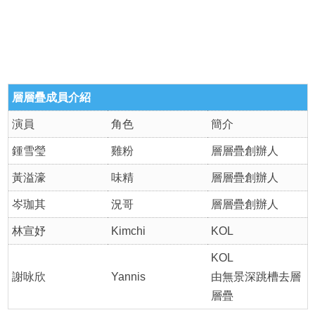
層層疊成員介紹
演員
角色
簡介
鍾雪瑩
雞粉
層層疊創辦人
黃溢濠
味精
層層疊創辦人
岑珈其
況哥
層層疊創辦人
林宣妤
Kimchi
KOL
KOL
謝咏欣
Yannis
由無景深跳槽去層
層疊