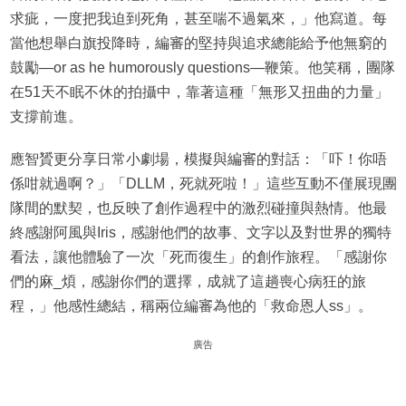
求疵，一度把我迫到死角，甚至喘不過氣來，」他寫道。每
當他想舉白旗投降時，編審的堅持與追求總能給予他無窮的
鼓勵—or as he humorously questions—鞭策。他笑稱，團隊
在51天不眠不休的拍攝中，靠著這種「無形又扭曲的力量」
支撐前進。
應智贇更分享日常小劇場，模擬與編審的對話：「吓！你唔
係咁就過啊？」「DLLM，死就死啦！」這些互動不僅展現團
隊間的默契，也反映了創作過程中的激烈碰撞與熱情。他最
終感謝阿風與Iris，感謝他們的故事、文字以及對世界的獨特
看法，讓他體驗了一次「死而復生」的創作旅程。「感謝你
們的麻_煩，感謝你們的選擇，成就了這趟喪心病狂的旅
程，」他感性總結，稱兩位編審為他的「救命恩人ss」。
廣告