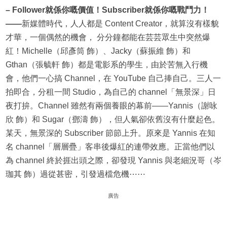
– Follower就係你嘅價值！Subscriber就係你嘅戰鬥力！
——
新媒體時代，人人都是 Content Creator，就算沒有樣貌
才華，一個偶然的機會， 分分鐘都能在芸芸眾生中突然爆
紅！Michelle（邱彥筒 飾）、Jacky（蘇振維 飾）和
Gthan（張毓軒 飾）都是電影系的學生，由於苦無入行機
會，他們一心搞 Channel，在 YouTube 自己捧自己。三人一
拍即合，分租一間 Studio，為自己的 channel「無景深」日
夜打拚。Channel 雖然有兩個養眼的幕前——Yannis（謝咏
欣 飾）和 Sugar（鄧濤 飾），但人氣卻依舊沒有什麼起色。
某天，無景深的 Subscriber 節節上升。原來是 Yannis 在知
名 channel「層層疊」客串後爆紅的連帶效應。正當他們以
為 channel 終於捱出頭之際，卻發現 Yannis 與老細況哥（岑
珈其 飾）過從甚密，引發過檔危機⋯⋯
廣告