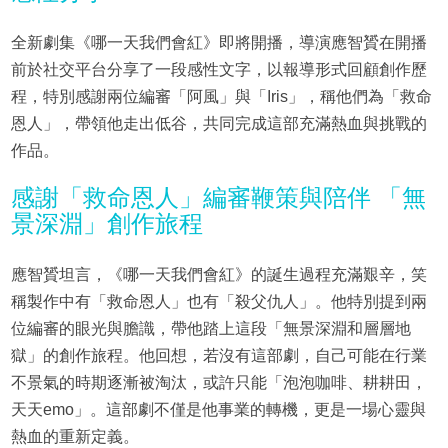
全新劇集《哪一天我們會紅》即將開播，導演應智贇在開播
前於社交平台分享了一段感性文字，以報導形式回顧創作歷
程，特別感謝兩位編審「阿風」與「Iris」，稱他們為「救命
恩人」，帶領他走出低谷，共同完成這部充滿熱血與挑戰的
作品。
感謝「救命恩人」編審鞭策與陪伴 「無
景深淵」創作旅程
應智贇坦言，《哪一天我們會紅》的誕生過程充滿艱辛，笑
稱製作中有「救命恩人」也有「殺父仇人」。他特別提到兩
位編審的眼光與膽識，帶他踏上這段「無景深淵和層層地
獄」的創作旅程。他回想，若沒有這部劇，自己可能在行業
不景氣的時期逐漸被淘汰，或許只能「泡泡咖啡、耕耕田，
天天emo」。這部劇不僅是他事業的轉機，更是一場心靈與
熱血的重新定義。