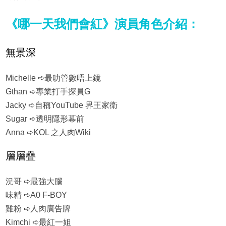
《哪一天我們會紅》演員角色介紹：
無景深
Michelle ➪最叻管數唔上鏡
Gthan ➪專業打手探員G
Jacky ➪自稱YouTube 界王家衛
Sugar ➪透明隱形幕前
Anna ➪KOL 之人肉Wiki
層層疊
況哥 ➪最強大腦
味精 ➪A0 F-BOY
雞粉 ➪人肉廣告牌
Kimchi ➪最紅一姐