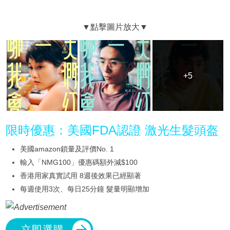
+5
+5
限時優惠：美國FDA認證 激光生髮頭盔
美國amazon鎖量及評價No. 1
輸入「NMG100」優惠碼額外減$100
香港用家真實試用 8週後效果已經顯著
每週使用3次、每日25分鐘 髮量明顯增加
立即選購