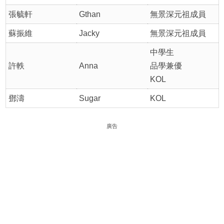
張毓軒
Gthan
無景深元祖成員
蘇振維
Jacky
無景深元祖成員
中學生
許軼
Anna
品學兼優
KOL
鄧濤
Sugar
KOL
廣告