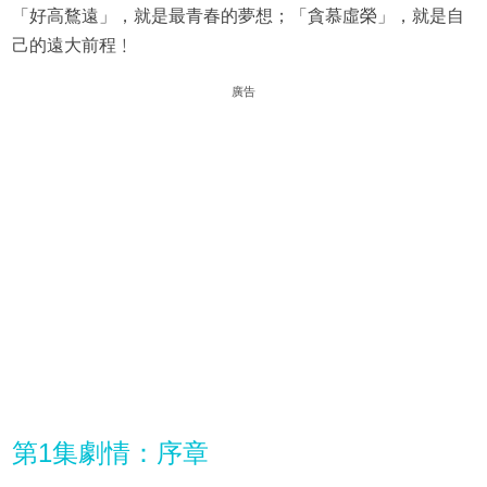
「好高鶩遠」，就是最青春的夢想；「貪慕虛榮」，就是自
己的遠大前程﹗
廣告
第1集劇情：序章