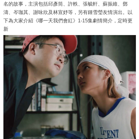
名的故事，主演包括邱彥筒、許軼、張毓軒、蘇振維、鄧
濤、岑珈其、謝咏欣及林宣妤等，另有鍾雪瑩友情演出。以
下為大家介紹《哪一天我們會紅》1-15集劇情簡介，定時更
新