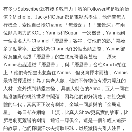
有多少Subscriber就有幾多戰鬥力﹗我的Follower就是我的價
值？Michelle、Jacky和Gthan都是電影系學生，他們苦無入
行機會，索性自己攪Channel「無景深」！「無景深」有兩
位頗具魅力的KOL：Yannis和Sugar。一次機會，Yannis到
一個著名大型Channel「層層疊」客串，使他們的影片開始
多了點擊率。正當以為Channel終於捱出頭之際，Yannis郤
有意無意地跟「層層疊」的主腦況哥過從甚密……原來
Yannis密謀過檔「層層疊」，與「層層疊」台柱Kimchi拍住
上 ！他們奇招盡出想留住Yannis，但良禽擇木而棲，Yannis
最終選擇過檔﹗為了集齊人數，他們不停物色有潛力爆紅的
人材，意外找到精靈古怪 、具個人特色的Anna，五人一同在
無邊無際的網絡世界中闖蕩﹗因為他們都好清楚，在社交媒
體的年代，真真正正沒有劇本、全城一同參與的「全民造
星」，每日都在網絡上上演，比真人Show更真實的故事，比
肥皂劇更荒誕的劇情，通通一應俱全。這是一個年輕人追夢
的故事，他們揮曬汗水去搏取眼球，燃燒激情去引人注目，