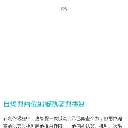
廣告
自爆與兩位編審執著與挑剔
在創作過程中，應智贇一度以為自己已傾盡全力，但兩位編
審的執著與挑剔將他推向極限。「他倆的執著、挑剔、吹毛