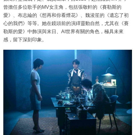
曾擔任多位歌手的MV女主角，包括張敬軒的《賽勒斯的
愛》、布志綸的《想再和你看煙花》、魏浚笙的《遺忘了初
心的我們》等等。她在鏡頭前的演繹靈動自然，尤其在《賽
勒斯的愛》中飾演與末日、AI世界有關的角色，極具未來
感，留下深刻印象。