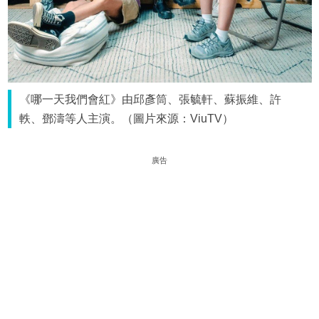
《哪一天我們會紅》由邱彥筒、張毓軒、蘇振維、許
軼、鄧濤等人主演。（圖片來源：ViuTV）
廣告