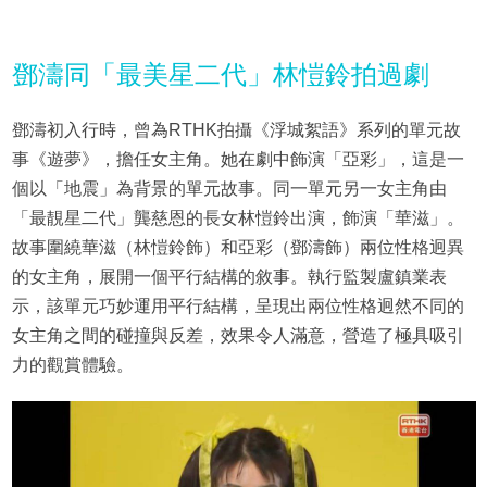
鄧濤同「最美星二代」林愷鈴拍過劇
鄧濤初入行時，曾為RTHK拍攝《浮城絮語》系列的單元故
事《遊夢》，擔任女主角。她在劇中飾演「亞彩」，這是一
個以「地震」為背景的單元故事。同一單元另一女主角由
「最靚星二代」龔慈恩的長女林愷鈴出演，飾演「華滋」。
故事圍繞華滋（林愷鈴飾）和亞彩（鄧濤飾）兩位性格迥異
的女主角，展開一個平行結構的敘事。執行監製盧鎮業表
示，該單元巧妙運用平行結構，呈現出兩位性格迥然不同的
女主角之間的碰撞與反差，效果令人滿意，營造了極具吸引
力的觀賞體驗。