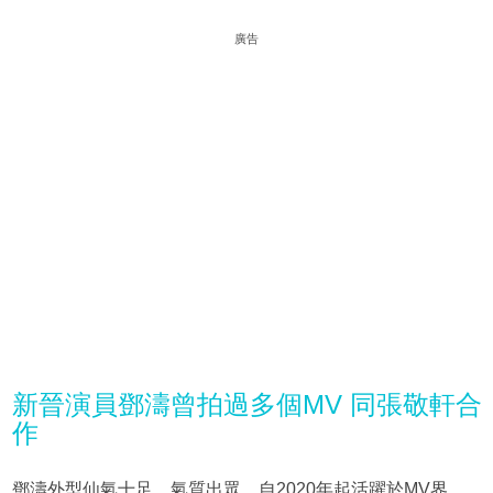
廣告
新晉演員鄧濤曾拍過多個MV 同張敬軒合
作
鄧濤外型仙氣十足、氣質出眾，自2020年起活躍於MV界，