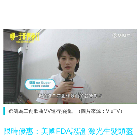
鄧濤為二創歌曲MV進行拍攝。（圖片來源：ViuTV）
限時優惠：美國FDA認證 激光生髮頭盔