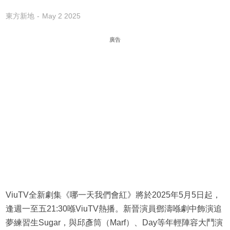
東方新地
May 2 2025
廣告
ViuTV全新劇集《哪一天我們會紅》將於2025年5月5日起，
逢週一至五21:30喺ViuTV熱播。新晉演員鄧濤喺劇中飾演追
夢練習生Sugar，與邱彥筒（Marf）、Day等年輕陣容大鬥演