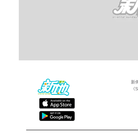
新
《S
最新娛聞
東方新地編輯部
Dec 22 2018
加入電視台15年，
唐詩詠
無論人氣或演技
更憑《
不懂撒嬌的女人
》榮登視后寶座，一