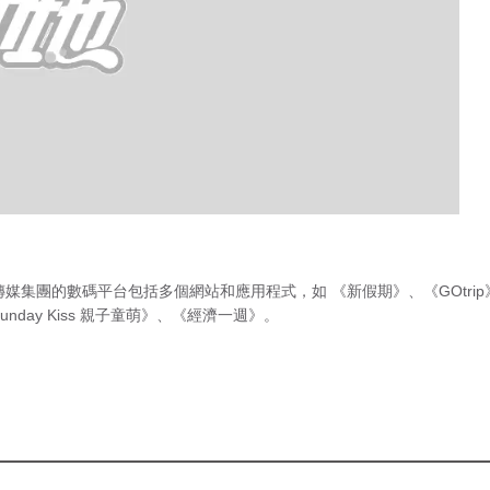
傳媒集團的數碼平台包括多個網站和應用程式，如
《新假期》
、
《GOtri
unday Kiss 親子童萌》
、
《經濟一週》
。
急症室輪
候時間
（最後更新時間 2026年8月8日 上
都愈嚟愈勁，去年
午7時00分）
步一腳印，捱到今