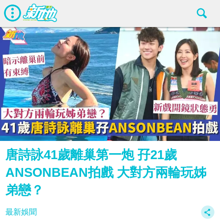
唐詩詠41歲離巢第一炮 孖21歲
ANSONBEAN拍戲 大對方兩輪玩姊
弟戀？
最新娛聞