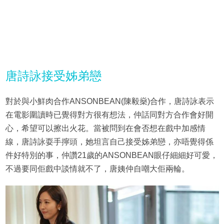
唐詩詠接受姊弟戀
對於與小鮮肉合作ANSONBEAN(陳毅燊)合作，唐詩詠表示
在電影圍讀時已覺得對方很有想法，仲話同對方合作會好開
心，希望可以擦出火花。當被問到在會否想在戲中加感情
線，唐詩詠耍手擰頭，她坦言自己接受姊弟戀，亦唔覺得係
件好特別的事，仲讚21歲的ANSONBEAN眼仔細細好可愛，
不過要同佢戲中談情就不了，唐姨仲自嘲大佢兩輪。