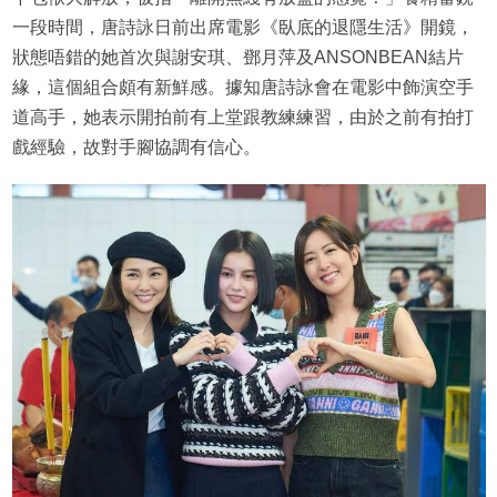
一段時間，唐詩詠日前出席電影《臥底的退隱生活》開鏡，
狀態唔錯的她首次與謝安琪、鄧月萍及ANSONBEAN結片
緣，這個組合頗有新鮮感。據知唐詩詠會在電影中飾演空手
道高手，她表示開拍前有上堂跟教練練習，由於之前有拍打
戲經驗，故對手腳協調有信心。