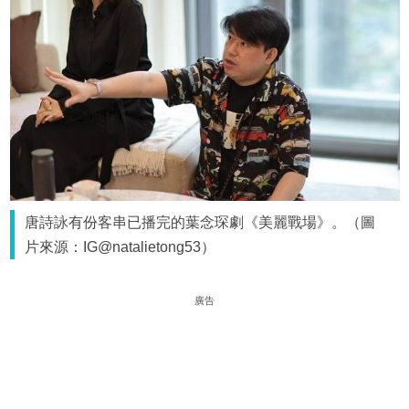
唐詩詠有份客串已播完的葉念琛劇《美麗戰場》。（圖
片來源：IG@natalietong53）
廣告