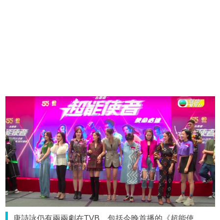
唐詩詠仍有兩兩劇在TVB，包括今晚首播的《超能使