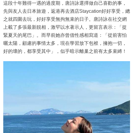
這段十年難得一遇的過度期，唐詩詠選擇做自己喜歡的事，
先與友人去日本旅遊，返港再去酒店Staycation好好享受，總
之就四圍去玩，好好享受無拘無束的日子。唐詩詠在社交網
上載了多張最新靚相，激罕以水著示人，更留言表示：「捉
緊夏天的尾巴」。而早前她亦曾借性感相寫道：「從前害怕
曬太陽，顧慮的事情太多，現在學習放下包袱，擁抱一切，
好的壞的，都享受其中」，似乎暗示離巢之前有太多束縛！