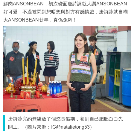
鮮肉ANSONBEAN，初次碰面唐詩詠就大讚ANSONBEAN
好可愛，不過被問到想唔想與對方有感情戲，唐詩詠就自嘲
大ANSONBEAN廿年，真係免喇！
唐詩詠完約無綫放了個悠長假期，養到自己肥肥白白先
開工。（圖片來源：IG@natalietong53）