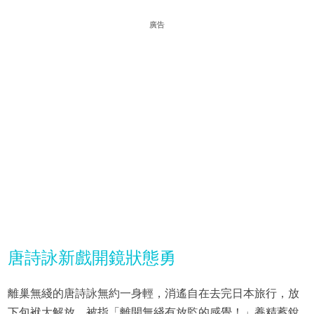
廣告
唐詩詠新戲開鏡狀態勇
離巢無綫的唐詩詠無約一身輕，消遙自在去完日本旅行，放
下包袱大解放，被指「離開無綫有放監的感覺！」養精蓄銳