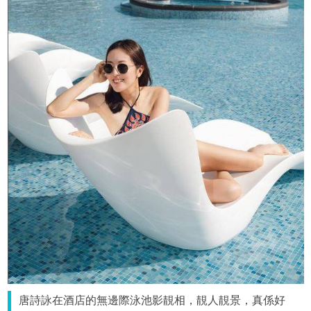
唐詩詠在酒店的無邊際泳池影靚相，靚人靚景，真係好