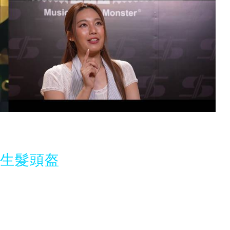
光生髮頭盔