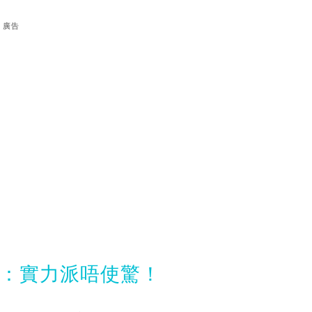
廣告
言：實力派唔使驚！