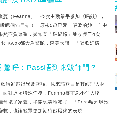
蔓（Feanna），今次主動舉手參加《唱錢》，
r 先嚟呢個節目架！」原來5歲已愛上唱歌的她，自中
果然不負眾望，據知竟「破紀錄」地收獲了4次
ic Kwok都大為驚艷，森美大讚：「唱歌好穩
張 驚呼：Pass唔到咪毁師門？
一首歌時卻顯得異常緊張。原來該歌曲是其經理人林
面對這項特殊任務，Feanna賽前忍不住大嗌
會壞了家聲，半開玩笑地驚呼：「Pass唔到咪毁
變數，也讓觀眾更加期待她最終的表現。