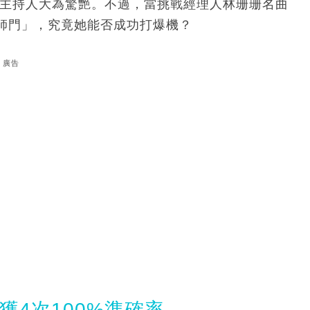
令主持人大為驚艷。不過，當挑戰經理人林珊珊名曲
師門」，究竟她能否成功打爆機？
廣告
獲4次100%準確率