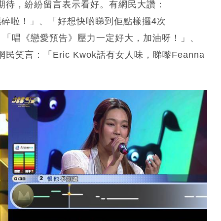
期待，紛紛留言表示看好。有網民大讚：
濕濕碎啦！」、「好想快啲睇到佢點樣攞4次
：「唱《戀愛預告》壓力一定好大，加油呀！」、
言：「Eric Kwok話有女人味，睇嚟Feanna