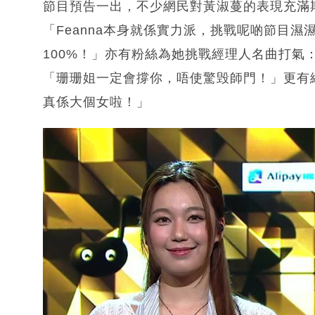
節目預告一出，不少網民對黃淑蔓的表現充滿
「Feanna本身就係實力派，挑戰呢啲節目
100%！」亦有粉絲為她挑戰經理人名曲打氣
「珊珊姐一定會撐你，唔使驚毁師門！」更有網民笑
真係大個女啦！」