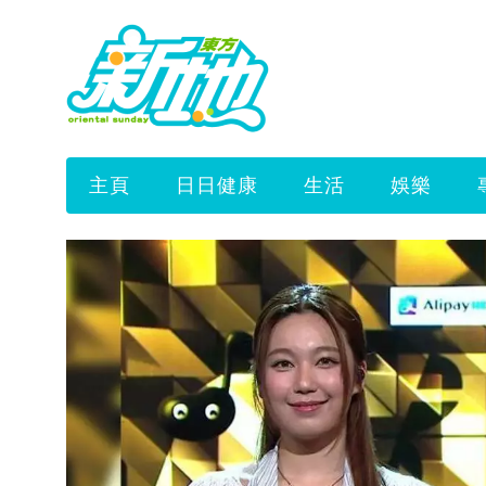
主頁
日日健康
生活
娛樂