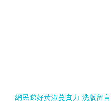
網民睇好黃淑蔓實力 洗版留