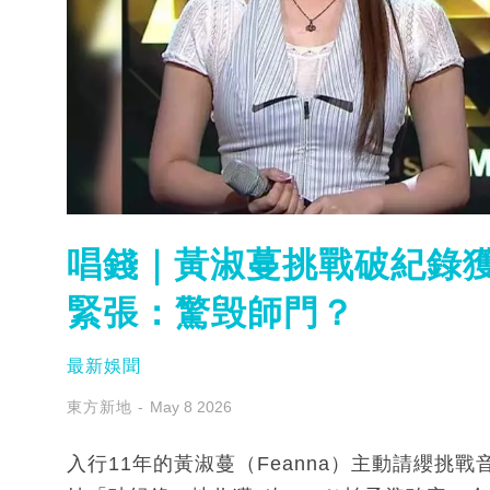
唱錢｜黃淑蔓挑戰破紀錄獲
緊張：驚毁師門？
最新娛聞
東方新地
May 8 2026
入行11年的黃淑蔓（Feanna）主動請纓挑戰