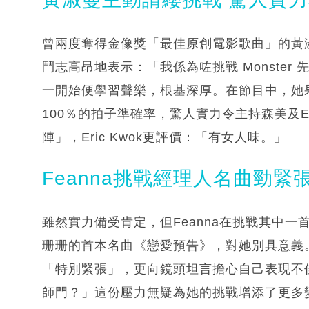
曾兩度奪得金像獎「最佳原創電影歌曲」的黃淑
鬥志高昂地表示：「我係為咗挑戰 Monste
一開始便學習聲樂，根基深厚。在節目中，她
100％的拍子準確率，驚人實力令主持森美及Er
陣」，Eric Kwok更評價：「有女人味。」
Feanna挑戰經理人名曲勁緊
雖然實力備受肯定，但Feanna在挑戰其中
珊珊的首本名曲《戀愛預告》，對她別具意義。
「特別緊張」，更向鏡頭坦言擔心自己表現不佳
師門？」這份壓力無疑為她的挑戰增添了更多