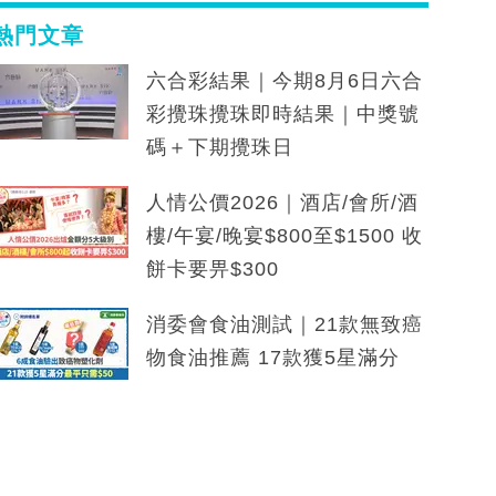
熱門文章
六合彩結果｜今期8月6日六合
彩攪珠攪珠即時結果｜中獎號
碼＋下期攪珠日
人情公價2026｜酒店/會所/酒
樓/午宴/晚宴$800至$1500 收
餅卡要畀$300
消委會食油測試｜21款無致癌
物食油推薦 17款獲5星滿分