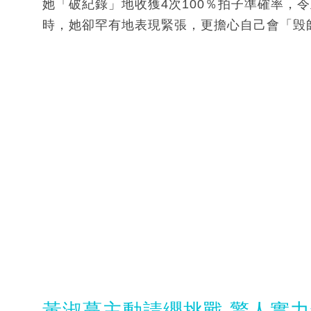
她「破紀錄」地收獲4次100％拍子準確率，
時，她卻罕有地表現緊張，更擔心自己會「毁
黃淑蔓主動請纓挑戰 驚人實力