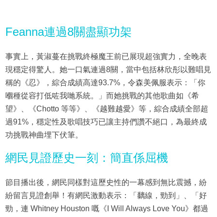
Feanna連過8關盡顯功架
事實上，黃淑蔓在挑戰終極魔王前已展現超強實力，全晚表
現穩定得驚人。她一口氣連過8關，當中包括林欣彤以難唱見
稱的《忍》，綜合成績高達93.7%，令森美佩服表示：「你
嗰種從容打低咗我哋系統。」而她挑戰的其他歌曲如《希
望》、《Chotto 等等》、《越難越愛》等，綜合成績全部超
過91%，穩定性及歌唱技巧已讓主持們讚不絕口，為最終成
功挑戰神曲埋下伏筆。
網民見證歷史一刻：簡直係屈機
節目播出後，網民同樣對這歷史性的一幕感到無比震撼，紛
紛留言見證創舉！有網民激動表示：「黐線，勁到」、「好
勁，連 Whitney Houston 嘅《I Will Always Love You》都過