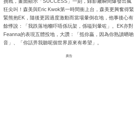
挑戰，畫面顯示「SUCCESS」一刻，錄影廠瞬間爆發出瘋
狂尖叫！森美與Eric Kwok第一時間衝上台，森美更興奮得緊
緊熊抱EK，隨後更因過度激動而當場暈倒在地，他事後心有
餘悸說：「我跌落地嗰吓唔係玩架，係嗌到暈咗」。EK亦對
Feanna的表現五體投地，大讚：「抵你贏，因為你熟讀晒啲
音」、「你話畀我聽呢個世界原來有希望」。
廣告