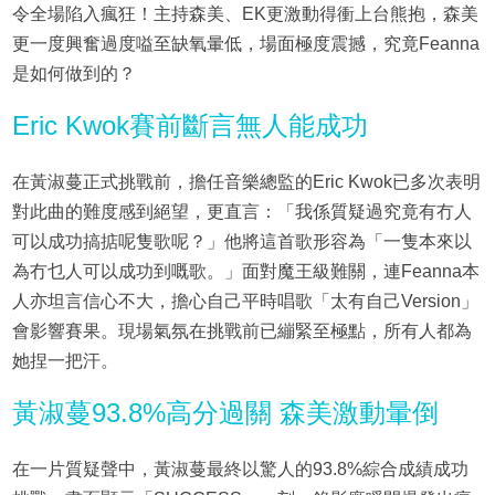
令全場陷入瘋狂！主持森美、EK更激動得衝上台熊抱，森美
更一度興奮過度嗌至缺氧暈低，場面極度震撼，究竟Feanna
是如何做到的？
Eric Kwok賽前斷言無人能成功
在黃淑蔓正式挑戰前，擔任音樂總監的Eric Kwok已多次表明
對此曲的難度感到絕望，更直言：「我係質疑過究竟有冇人
可以成功搞掂呢隻歌呢？」他將這首歌形容為「一隻本來以
為冇乜人可以成功到嘅歌。」面對魔王級難關，連Feanna本
人亦坦言信心不大，擔心自己平時唱歌「太有自己Version」
會影響賽果。現場氣氛在挑戰前已繃緊至極點，所有人都為
她捏一把汗。
黃淑蔓93.8%高分過關 森美激動暈倒
在一片質疑聲中，黃淑蔓最終以驚人的93.8%綜合成績成功