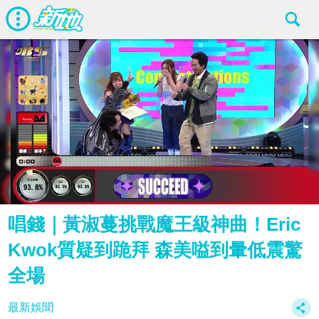
唱錢｜黃淑蔓挑戰魔王級神曲！Eric
Kwok質疑到跪拜 森美嗌到暈低震驚
全場
最新娛聞