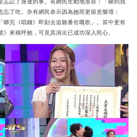
至忘記了身邊的事。有網民生動地形容：「睇到我
也忘了吃。亦有網民表示因為她而更留意樂壇：
「睇完《唱錢》即刻去追聽番佢嘅歌」。當中更有
號》來稱呼她，可見其演出已成功深入民心。