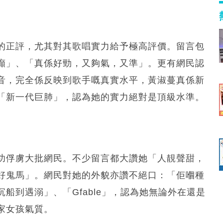
的正評，尤其對其歌唱實力給予極高評價。留言包
癲」、「真係好勁，又夠氣，又準」。更有網民認
音，完全係反映到歌手嘅真實水平，黃淑蔓真係新
「新一代巨肺」，認為她的實力絕對是頂級水準。
功俘虜大批網民。不少留言都大讚她「人靚聲甜，
好鬼馬」。網民對她的外貌亦讚不絕口：「佢嗰種
船到遇溺」、「Gfable」，認為她無論外在還是
家女孩氣質。