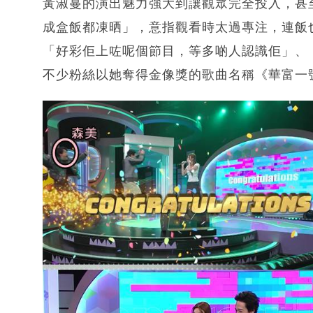
黃淑蔓的演出魅力強大到讓觀眾完全投入，甚
成盒飯都凍晒」，意指觀看時太過專注，連飯
「好彩佢上咗呢個節目，等多啲人認識佢」、
不少粉絲以她奪得金像獎的歌曲名稱《華富一