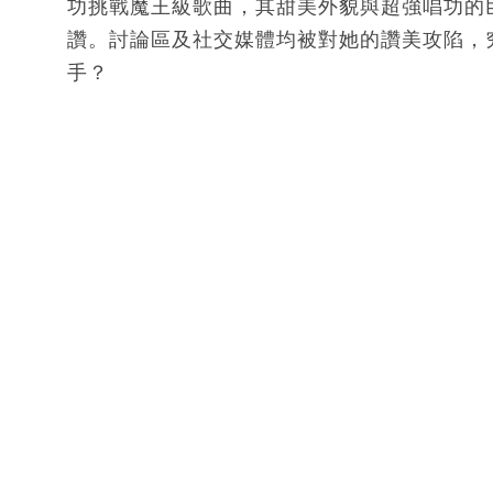
功挑戰魔王級歌曲，其甜美外貌與超強唱功的
讚。討論區及社交媒體均被對她的讚美攻陷，
手？