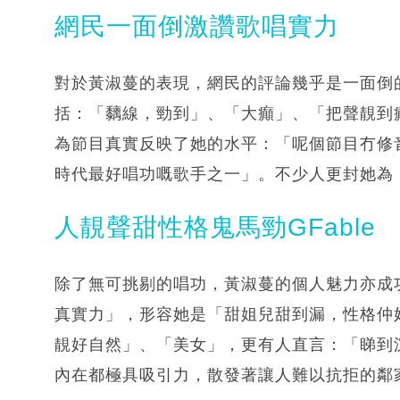
網民一面倒激讚歌唱實力
對於黃淑蔓的表現，網民的評論幾乎是一面倒
括：「黐線，勁到」、「大癲」、「把聲靚到
為節目真實反映了她的水平：「呢個節目冇修
時代最好唱功嘅歌手之一」。不少人更封她為
人靚聲甜性格鬼馬勁GFable
除了無可挑剔的唱功，黃淑蔓的個人魅力亦成
真實力」，形容她是「甜姐兒甜到漏，性格仲
靚好自然」、「美女」，更有人直言：「睇到沉
內在都極具吸引力，散發著讓人難以抗拒的鄰