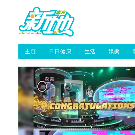
主頁
日日健康
生活
娛樂