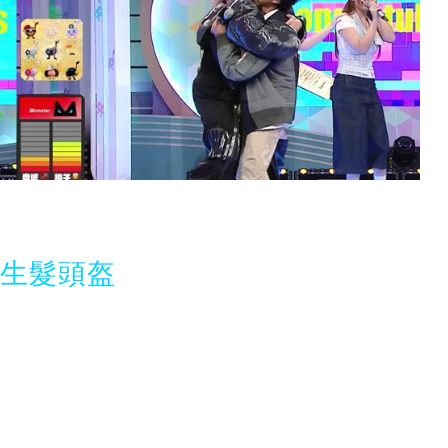
光生髮頭盔