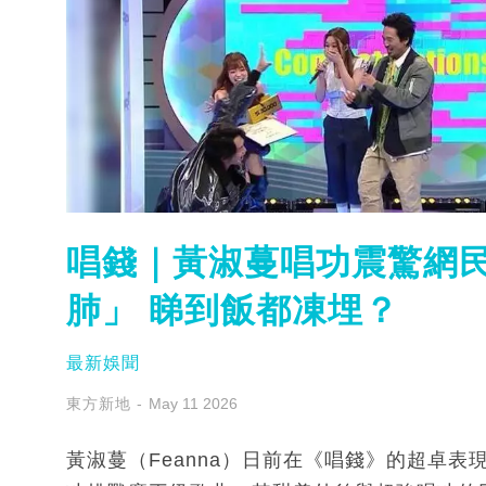
唱錢｜黃淑蔓唱功震驚網
肺」 睇到飯都凍埋？
最新娛聞
東方新地
May 11 2026
黃淑蔓（Feanna）日前在《唱錢》的超卓