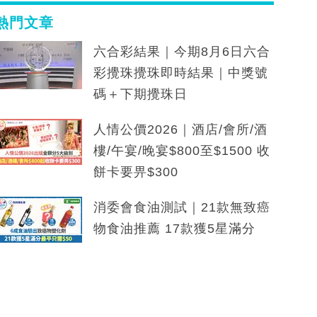
熱門文章
六合彩結果｜今期8月6日六合
彩攪珠攪珠即時結果｜中獎號
碼＋下期攪珠日
人情公價2026｜酒店/會所/酒
樓/午宴/晚宴$800至$1500 收
餅卡要畀$300
消委會食油測試｜21款無致癌
物食油推薦 17款獲5星滿分