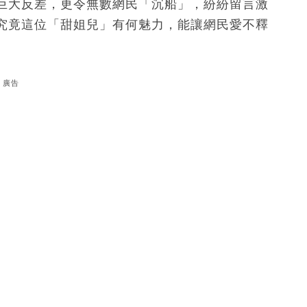
巨大反差，更令無數網民「沉船」，紛紛留言激
究竟這位「甜姐兒」有何魅力，能讓網民愛不釋
廣告