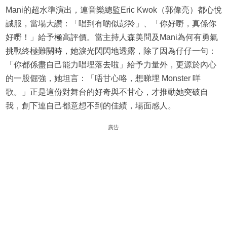
Mani的超水準演出，連音樂總監Eric Kwok（郭偉亮）都心悅
誠服，當場大讚：「唱到有啲似彭羚」、「你好嘢，真係你
好嘢！」給予極高評價。當主持人森美問及Mani為何有勇氣
挑戰終極難關時，她淚光閃閃地透露，除了因為仔仔一句：
「你都係盡自己能力唱埋落去啦」給予力量外，更源於內心
的一股倔強，她坦言：「唔甘心咯，想睇埋 Monster 咩
歌。」正是這份對舞台的好奇與不甘心，才推動她突破自
我，創下連自己都意想不到的佳績，場面感人。
廣告