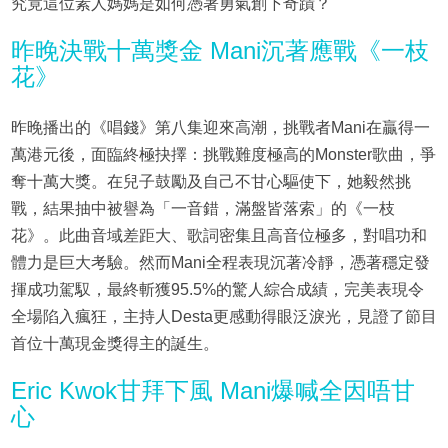
究竟這位素人媽媽是如何憑著勇氣創下奇蹟？
昨晚決戰十萬獎金 Mani沉著應戰《一枝
花》
昨晚播出的《唱錢》第八集迎來高潮，挑戰者Mani在贏得一
萬港元後，面臨終極抉擇：挑戰難度極高的Monster歌曲，爭
奪十萬大獎。在兒子鼓勵及自己不甘心驅使下，她毅然挑
戰，結果抽中被譽為「一音錯，滿盤皆落索」的《一枝
花》。此曲音域差距大、歌詞密集且高音位極多，對唱功和
體力是巨大考驗。然而Mani全程表現沉著冷靜，憑著穩定發
揮成功駕馭，最終斬獲95.5%的驚人綜合成績，完美表現令
全場陷入瘋狂，主持人Desta更感動得眼泛淚光，見證了節目
首位十萬現金獎得主的誕生。
Eric Kwok甘拜下風 Mani爆喊全因唔甘
心