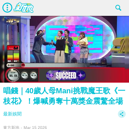
唱錢｜40歲人母Mani挑戰魔王歌《一
枝花》！爆喊勇奪十萬獎金震驚全場
最新娛聞
東方新地
Mar 15 2026