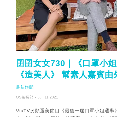
囝囝女女730｜《口罩小姐
《造美人》 幫素人嘉賓由
最新娛聞
OS編輯部
Jun 11 2021
ViuTV另類選美節目《最後一屆口罩小姐選