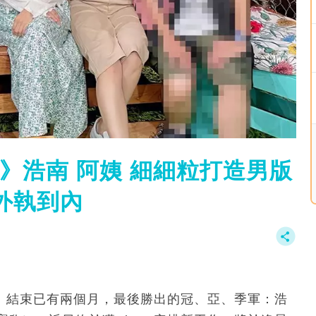
》浩南 阿姨 細細粒打造男版
外執到內
舉》結束已有兩個月，最後勝出的冠、亞、季軍：浩