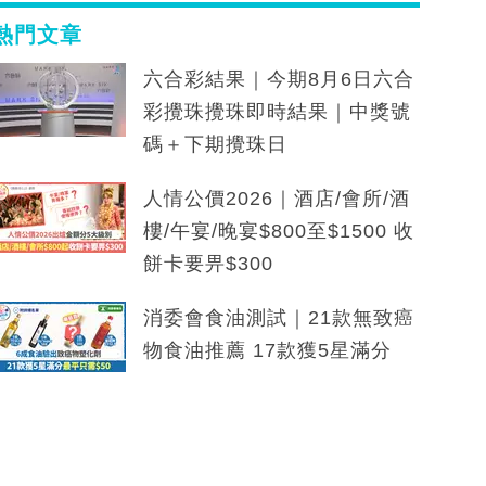
熱門文章
六合彩結果｜今期8月6日六合
彩攪珠攪珠即時結果｜中獎號
碼＋下期攪珠日
人情公價2026｜酒店/會所/酒
樓/午宴/晚宴$800至$1500 收
餅卡要畀$300
消委會食油測試｜21款無致癌
物食油推薦 17款獲5星滿分