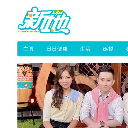
主頁
日日健康
生活
娛樂