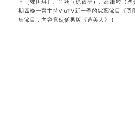
南（鄭伊琪）、阿姨（徐蒨寧）、細細粒（馮寶
期四晚一齊主持ViuTV新一季的綜藝節目《囝
集節目，內容竟然係男版《造美人》！