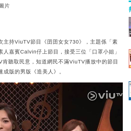
B圖片
男
持ViuTV節目《囝囝女女730》，主題係「素
人嘉賓Calvin仔上節目，接受三位「口罩小姐」
V肯聽取民意，知道網民不滿ViuTV播放中的節目
速成版的男版《造美人》。