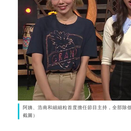
阿姨、浩南和細細粒首度擔任節目主持，全部除低
截圖）