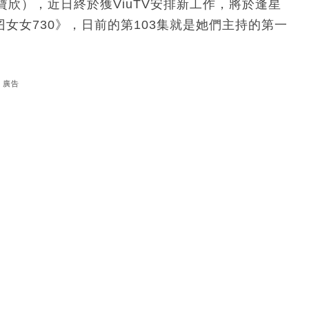
欣），近日終於獲ViuTV安排新工作，將於逢星
囝女女730》，日前的第103集就是她們主持的第一
廣告