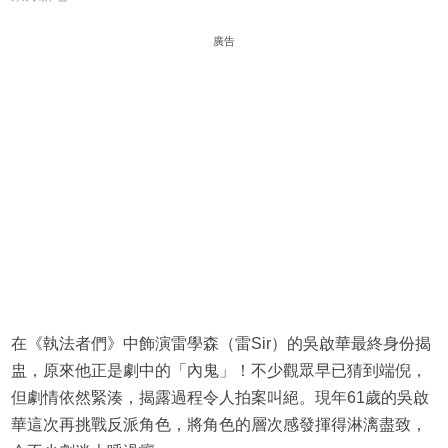
廣告
在《執法者們》中飾演雷學森（雷Sir）的吳啟華最終身份揭
盅，原來他正是劇中的「內鬼」！不少觀眾早已猜到端倪，
但劇情依然緊湊，揭露過程令人拍案叫絕。現年61歲的吳啟
華這次再挑戰反派角色，將角色的層次感發揮得淋漓盡致，