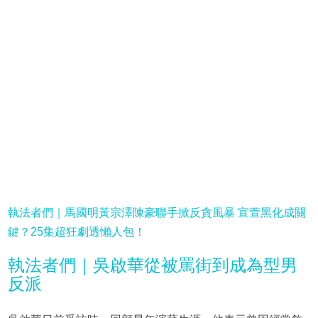
執法者們｜馬國明黃宗澤陳豪聯手掀反貪風暴 宣萱黑化成關
鍵？25集超狂劇透懶人包！
執法者們｜吳啟華從被罵街到成為型男
反派