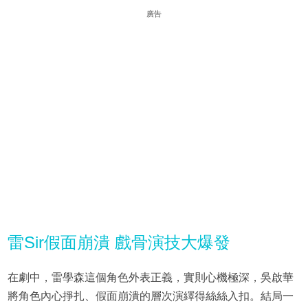
廣告
雷Sir假面崩潰 戲骨演技大爆發
在劇中，雷學森這個角色外表正義，實則心機極深，吳啟華
將角色內心掙扎、假面崩潰的層次演繹得絲絲入扣。結局一