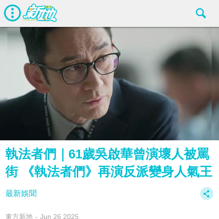
執法者們｜61歲吳啟華曾演壞人被罵
街 《執法者們》再演反派變身人氣王
最新娛聞
東方新地
Jun 26 2025