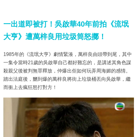
一出道即被打！吳啟華40年前拍《流氓
大亨》遭萬梓良用垃圾筒怒擲！
1985年的《流氓大亨》劇情緊湊，萬梓良由頭帶到尾，其中
一集令當時21歲的吳啟華自己都好難忘的，是講述其角色謀
殺親父後被判無罪釋放，仲爆出佢如何玩弄周海媚的感情。
踏出法庭後，嬲到爆的萬梓良將街上垃圾桶丟向吳啟華，繼
而衝上去瘋狂怒打對方！