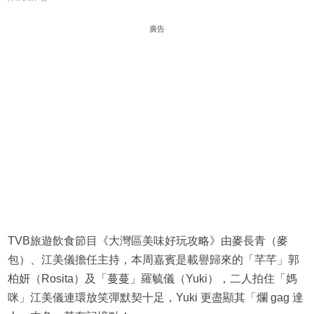
廣告
TVB旅遊飲食節目《大灣區美味好玩攻略》由麥長青（麥
包）、江美儀擔任主持，本周嘉賓是載譽歸來的「芊芊」郭
柏妍（Rosita）及「蔓蔓」羅毓儀（Yuki），二人拍住「媽
咪」江美儀連環放笑彈默契十足，Yuki 更盡顯其「爛 gag 達