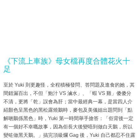
《下流上車族》母女檔再度合體花火十
足
至於 Yuki 則更趣怪，全程積極發問、答問題及進食的她，其
間錯漏百出，不但「鮑汁 VS 滷水」、「蝦 VS 雞」傻傻分
不清，更將「乾」誤會為肝；當中最經典一幕，是當四人介
紹顏色呈黑色的黑松露燒鵝時，麥包及美儀姐出題問到「點
解啲鵝係黑色」時，Yuki 第一時間舉手搶答：「佢背後一定
有一個好不幸嘅故事，因為佢長大後變唔到做白天鵝，所以
變咗做黑天鵝。」搞完頂級爛 Gag 後，Yuki 自己都忍不住露