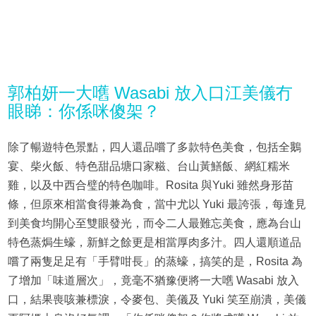
郭柏妍一大嚿 Wasabi 放入口江美儀冇
眼睇：你係咪傻架？
除了暢遊特色景點，四人還品嚐了多款特色美食，包括全鵝
宴、柴火飯、特色甜品塘口家糍、台山黃鱔飯、網紅糯米
雞，以及中西合璧的特色咖啡。Rosita 與Yuki 雖然身形苗
條，但原來相當食得兼為食，當中尤以 Yuki 最誇張，每逢見
到美食均開心至雙眼發光，而令二人最難忘美食，應為台山
特色蒸焗生蠔，新鮮之餘更是相當厚肉多汁。四人還順道品
嚐了兩隻足足有「手臂咁長」的蒸蠔，搞笑的是，Rosita 為
了增加「味道層次」，竟毫不猶豫便將一大嚿 Wasabi 放入
口，結果喪咳兼標淚，令麥包、美儀及 Yuki 笑至崩潰，美儀