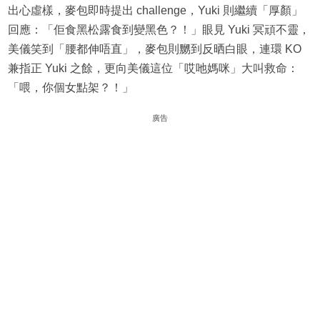
出心虛樣，麥包即時提出 challenge，Yuki 則繼續「厚顏」
回應：「佢食黑松露食到變黑色？！」眼見 Yuki 冥頑不靈，
美儀笑到「腰都伸唔直」，麥包則嬲到反晒白眼，連環 KO
兼指正 Yuki 之餘，更向美儀這位「哎吔媽咪」大叫救命：
「喂，你個女點架？！」
廣告