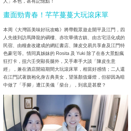
人」本色，甚有記憶點！
畫面勁青春！芊芊蔓蔓大玩滾床單
本周《大灣區美味好玩攻略》將帶觀眾遊走開平及江門，四
人先後到訪馬降龍的碉樓、赤坎華僑古鎮、由古宅活化成的
民宿、由糧倉改建成的網紅書店、陳皮交易共享倉及江門特
色豪宅等。情同真姊妹的 Rosita 及 Yuki 除了在各大景點瘋
狂打卡，扭六壬突顯長腿外，又手牽手大談「陳皮生意
經」，兼在酒店開箱期間大玩滾床單，相當好感情；二人還
在江門試著旗袍化身古典美女，望落顏值爆燈，但卻因為暗
中做了「手腳」遭江美儀「柴台」，到底是甚麼？