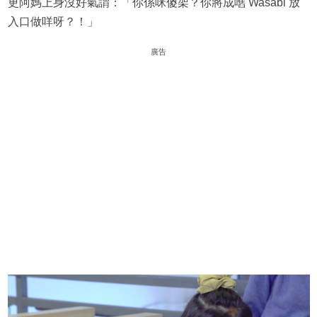
更阿媽上身沒好氣謂：「你係咪傻架？你將成嚿 Wasabi 放
入口做咩呀？！」
廣告