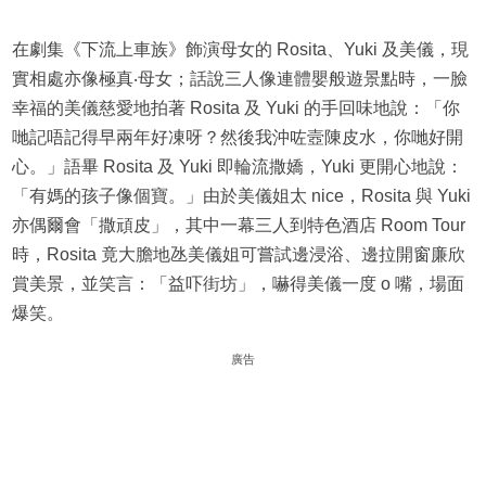
在劇集《下流上車族》飾演母女的 Rosita、Yuki 及美儀，現
實相處亦像極真‧母女；話說三人像連體嬰般遊景點時，一臉
幸福的美儀慈愛地拍著 Rosita 及 Yuki 的手回味地說：「你
哋記唔記得早兩年好凍呀？然後我沖咗壼陳皮水，你哋好開
心。」語畢 Rosita 及 Yuki 即輪流撒嬌，Yuki 更開心地說：
「有媽的孩子像個寶。」由於美儀姐太 nice，Rosita 與 Yuki
亦偶爾會「撒頑皮」，其中一幕三人到特色酒店 Room Tour
時，Rosita 竟大膽地氹美儀姐可嘗試邊浸浴、邊拉開窗廉欣
賞美景，並笑言：「益吓街坊」，嚇得美儀一度 o 嘴，場面
爆笑。
廣告