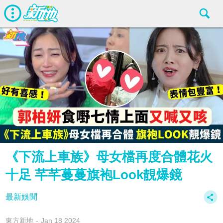
《下流上車族》母女檔再度合體花火
十足 芊芊蔓蔓旗袍Look靚爆鏡
最新娛聞
東方新地
Jan 18 2024