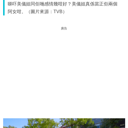
睇吓美儀姐同佢哋感情幾咁好？美儀姐真係當正佢兩個
阿女咁。（圖片來源：TVB）
廣告