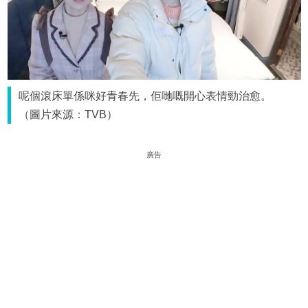
呢個滾床單係咪好青春先，佢哋嘅開心表情勁治愈。
（圖片來源：TVB）
廣告