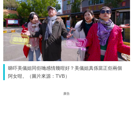
睇吓美儀姐同佢哋感情幾咁好？美儀姐真係當正佢兩個
阿女咁。（圖片來源：TVB）
廣告