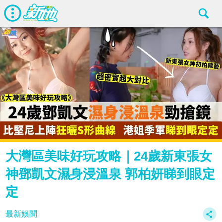
大灣區美味好玩攻略｜24歲新東張女
神鄧凱文濕身浸溫泉 郭柏妍睇到眼定
定
最新娛聞