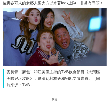
位青春可人的女藝人更大方以水著look上陣，非常有睇頭！
麥長青（麥包）和江美儀主持的TVB飲食節目《大灣區
美味好玩攻略》，邀請到郭柏妍和鄧凱文做嘉賓。（圖
片來源：TVB）
廣告