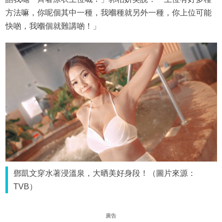
方法嘛，你呢個其中一種，我嗰種就另外一種，你上位可能
快啲，我嗰個就難講啲！」
鄧凱文穿水著浸溫泉，大晒美好身段！（圖片來源：
TVB）
廣告