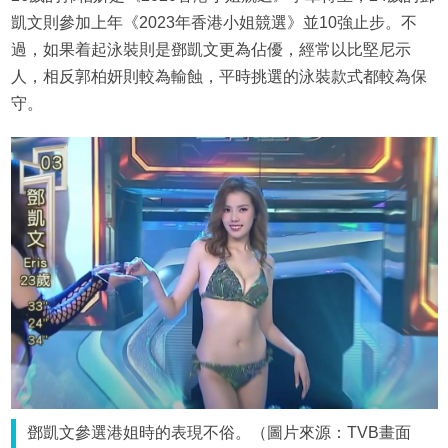
凱文則參加上年《2023年香港小姐競選》並10強止步。不
過，如果着起泳裝則是鄧凱文更為佔優，經常以比堅尼示
人，相反郭柏妍則較為輸蝕，平時挑選的泳裝款式都較為保
守。
鄧凱文參選港姐時的表現不俗。（圖片來源：TVB畫面