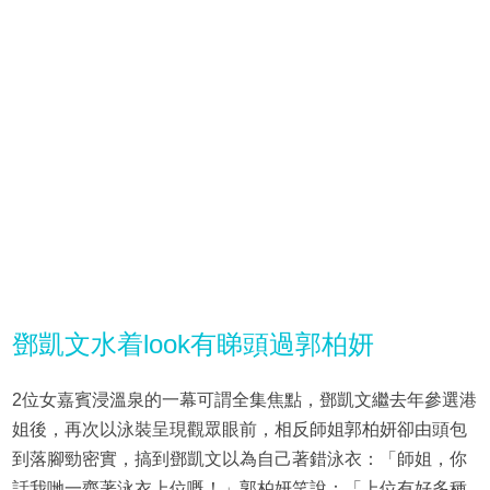
鄧凱文水着look有睇頭過郭柏妍
2位女嘉賓浸溫泉的一幕可謂全集焦點，鄧凱文繼去年參選港
姐後，再次以泳裝呈現觀眾眼前，相反師姐郭柏妍卻由頭包
到落腳勁密實，搞到鄧凱文以為自己著錯泳衣：「師姐，你
話我哋一齊著泳衣上位嘅！」郭柏妍笑說：「上位有好多種