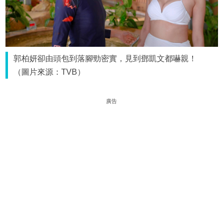
郭柏妍卻由頭包到落腳勁密實，見到鄧凱文都嚇親！
（圖片來源：TVB）
廣告