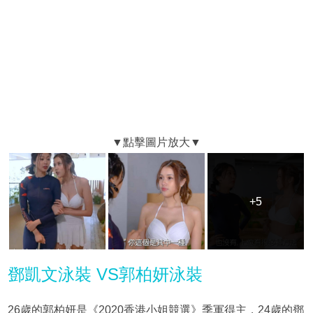
+5
+5
鄧凱文泳裝 VS郭柏妍泳裝
26歲的郭柏妍是《2020香港小姐競選》季軍得主，24歲的鄧