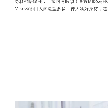
身材都唔輸蝕，一樣咁有睇頭！最近Miko為H
Miko喺節目入面造型多多，仲大騷好身材，