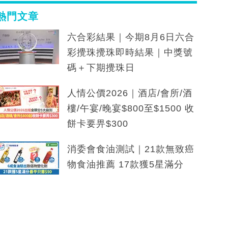
熱門文章
六合彩結果｜今期8月6日六合
彩攪珠攪珠即時結果｜中獎號
碼＋下期攪珠日
人情公價2026｜酒店/會所/酒
樓/午宴/晚宴$800至$1500 收
餅卡要畀$300
消委會食油測試｜21款無致癌
物食油推薦 17款獲5星滿分