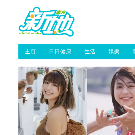
主頁
日日健康
生活
娛樂