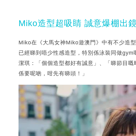
Miko造型超吸睛 誠意爆棚出
Miko在《大馬女神Miko遊澳門》中有不少
已經睇到唔少性感造型，特別係泳裝同做gy
潔琪：「個個造型都好有誠意」、「睇節目嘅
係要呢啲，咁先有睇頭！」