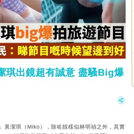
潔琪出鏡超有誠意 盡騷Big爆
」黃潔琪（Miko），除咗靚樣似林明禎之外，其實