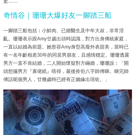
驚……
奇情谷｜珊珊大爆好友一腳踏三船
一腳踏三船包括︰小鮮肉、已婚醫生及中年大叔，非常淫
亂。珊珊表示跟Amy廿歲出頭時認識，對方出身傳統家庭，
一直以結婚為前題。她形容Amy身型高瘦外表甜美，當時已
有一名年齡相差30年的同居男朋友，且感情穩定。珊珊透露
男方一直不肯結婚，二人開始懷疑對方瞞婚，珊珊說︰「開
頭想攞男方『寡佬紙』唔得，最後拎佢八字師傅睇。睇完師
傅話呢個男人，廿幾歲時已經有正姻緣出現咗。」