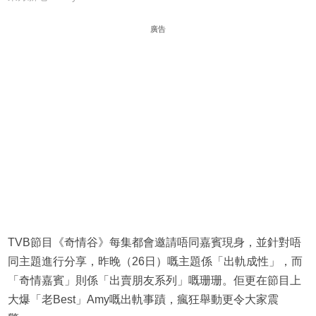
廣告
TVB節目《奇情谷》每集都會邀請唔同嘉賓現身，並針對唔
同主題進行分享，昨晚（26日）嘅主題係「出軌成性」，而
「奇情嘉賓」則係「出賣朋友系列」嘅珊珊。佢更在節目上
大爆「老Best」Amy嘅出軌事蹟，瘋狂舉動更令大家震