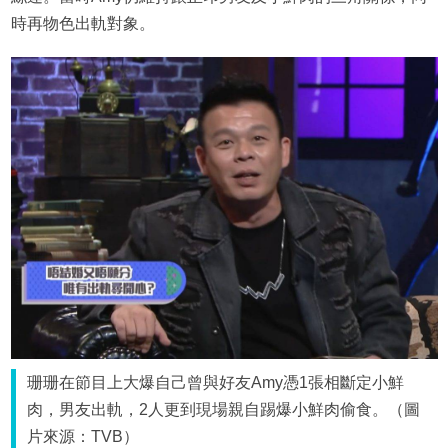
時再物色出軌對象。
珊珊在節目上大爆自己曾與好友Amy憑1張相斷定小鮮
肉，男友出軌，2人更到現場親自踢爆小鮮肉偷食。（圖
片來源：TVB）