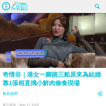
奇情谷｜港女一腳踏三船原來為結婚
靠1張相直搗小鮮肉偷食現場
最新娛聞
東方新地
May 27 2025