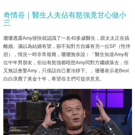
奇情谷｜醫生人夫佔有慾強竟甘心做小
三
珊珊透露Amy很快就認識了一名40多歲醫生，跟太太正在搞
離婚。滿以為結婚有望，卻不知對方自爆有另一位SP（性伴
侶），情況一時非常複雜，珊珊無奈說︰「醫生知道Amy有
位中年男朋友，佢佔有慾強都唔想Amy同對方繼續落去，但
又無話會娶Amy，只係話自己要冷靜下。」珊珊表示老Best
白白浪費了黃金十年，希望谷主們可提供意見。