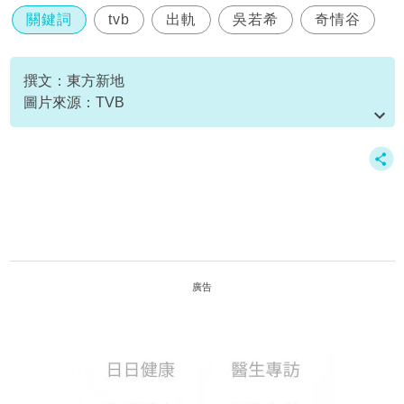
關鍵詞
tvb
出軌
吳若希
奇情谷
撰文：東方新地
圖片來源：TVB
資料或影片來源：
原文刊於新假期
廣告