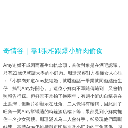
奇情谷｜靠1張相踢爆小鮮肉偷食
Amy迫婚不成因而產生出軌念頭，首位對象是在酒吧認識，
只有21歲仍就讀大學的小鮮肉。珊珊形容對方很懂女人心理
︰「小鮮肉知道Amy想結婚，就𠱁佢話一畢業就同佢結婚生
仔，搞到Amy好開心。」這位小鮮肉不單隨傳隨到，又會拍
照報告行踪。但好景不常拍了拖兩年，有趟小鮮肉自稱身在
土瓜灣，但照片卻顯示在旺角。二人覺得有輘輷，因此到了
旺角一間Amy幫襯過的時鐘酒店樓下等，果然見到小鮮肉拖
住一名少女落樓。珊珊滿以為二人會分手，卻發現他們藕斷
絲連。當時Amy仍維持跟正印男友及小鮮肉的三角關係，同