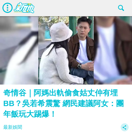
奇情谷｜阿媽出軌偷食姑丈仲有埋
BB？吳若希震驚 網民建議阿女：團
年飯玩大踢爆！
最新娛聞