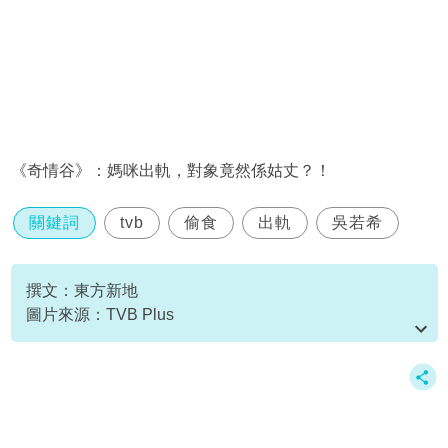
《奇情谷》：媽咪出軌，對象竟然係姑丈？！
關鍵詞
tvb
偷食
出軌
吳若希
撰文：東方新地
圖片來源：TVB Plus
資料或影片來源：
原文刊於新假期