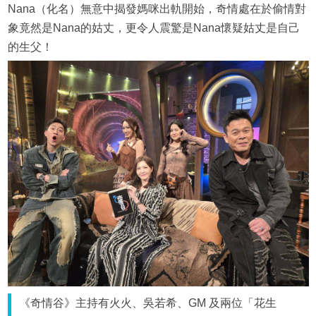
Nana（化名）無意中揭發媽咪出軌開始，奇情處在於偷情對
象竟然是Nana的姑丈，更令人震驚是Nana懷疑姑丈是自己
的生父！
《奇情谷》主持有火火、吳若希、GM 及兩位「花生