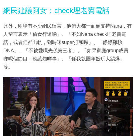
網民建議阿女：check埋老竇電話
此外，即場有不少網民留言，他們大都一面倒支持Nana，有
人留言表示「偷食行遠啲」、「不如Nana check埋老竇電
話，或者佢都出軌，到時咪super打和囉」、「靜靜雞驗
DNA」、「不被愛嘅先係第三者」、「如果家庭group成員
睇呢個節目，應該知咩事」、「係我就團年飯玩大踢爆」
等。