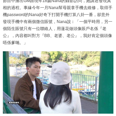
節目中播出GM跟現年18歲Nana的錄影訪問，她講述發現真
相的過程。事緣今年一月Nana幫母親拿手機去維修，取得手
機password的Nana好奇下打開手機打算八卦一番，卻意外
發現手機中有兩個微信賬號，Nana說︰「一個平時用，另一
個陌生賬號只有一位聯絡人，用蓮花做頭像賬戶名係『老
公』，內容都叫對方『BB、老婆、老公』，我好肯定個頭像
唔係爹哋。」