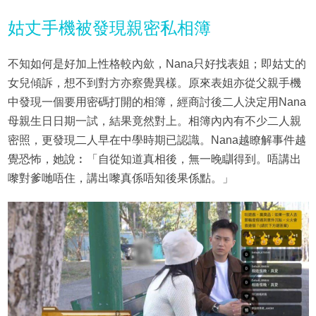
姑丈手機被發現親密私相簿
不知如何是好加上性格較內歛，Nana只好找表姐；即姑丈的
女兒傾訴，想不到對方亦察覺異樣。原來表姐亦從父親手機
中發現一個要用密碼打開的相簿，經商討後二人決定用Nana
母親生日日期一試，結果竟然對上。相簿內內有不少二人親
密照，更發現二人早在中學時期已認識。Nana越瞭解事件越
覺恐怖，她說︰「自從知道真相後，無一晚瞓得到。唔講出
嚟對爹哋唔住，講出嚟真係唔知後果係點。」