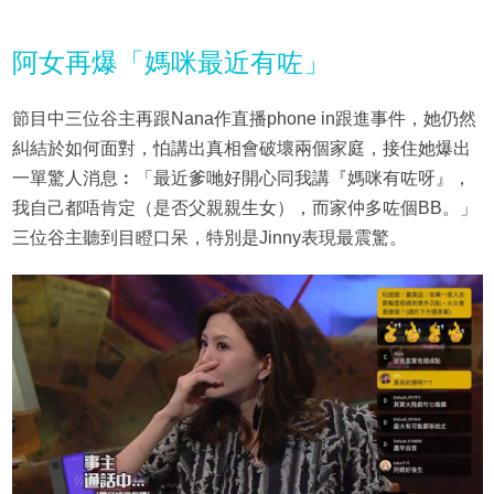
阿女再爆「媽咪最近有咗」
節目中三位谷主再跟Nana作直播phone in跟進事件，她仍然
糾結於如何面對，怕講出真相會破壞兩個家庭，接住她爆出
一單驚人消息︰「最近爹哋好開心同我講『媽咪有咗呀』，
我自己都唔肯定（是否父親親生女），而家仲多咗個BB。」
三位谷主聽到目瞪口呆，特別是Jinny表現最震驚。