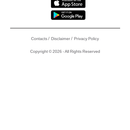
/
/
Contacts
Disclaimer
Privacy Policy
Copyright © 2026 - All Rights Reserved
有唔少女星由出道到走紅樣貌都經歷幾番蛻變，顏值愈變愈
高，分分鐘由豬扒變女神！今次大家就嚟睇吓有邊啲女星識得
神奇大變身，一齊變變變！
撰文：東方新地｜圖片：新傳媒圖片庫
女星愈變愈靚楊怡 變鬼婆鼻