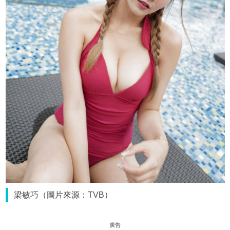
梁敏巧（圖片來源：TVB）
廣告