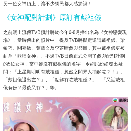
另一位女神頂上，讓不少網民都大感驚訝！
《女神配對計劃》原訂有戴祖儀
之前網上流傳TVB預計將於今年6-8月播出名為《女神戀愛現
場》，當時傳出的照片中，提及TVB將擬定邀請戴祖儀、梁
敏巧、關嘉敏、葉蒨文及李芷晴參與節目，其中戴祖儀更被
封為「歌唱女神」。不過TVB日前正式公開了參與配對計劃
的5位女神，當中卻沒有戴祖儀的名字，令網民紛紛發出疑
問：「上星期明明有戴祖儀，忽然之間畀人抽起咗？！」、
「戴祖儀退出左？」、「點解冇咗戴祖儀？」、「又話戴祖
儀有份？最後又冇？」等。