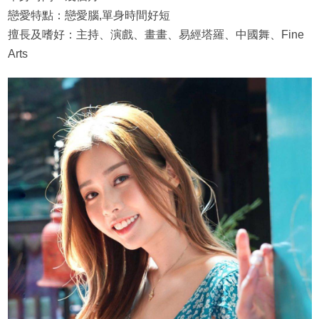
戀愛特點：戀愛腦,單身時間好短
擅長及嗜好：主持、演戲、畫畫、易經塔羅、中國舞、Fine
Arts