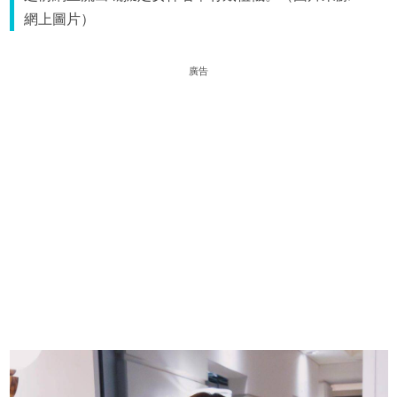
網上圖片）
廣告