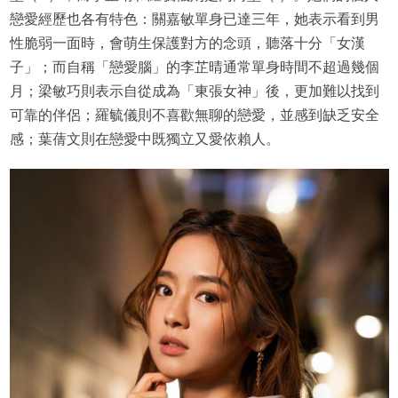
戀愛經歷也各有特色：關嘉敏單身已達三年，她表示看到男
性脆弱一面時，會萌生保護對方的念頭，聽落十分「女漢
子」；而自稱「戀愛腦」的李芷晴通常單身時間不超過幾個
月；梁敏巧則表示自從成為「東張女神」後，更加難以找到
可靠的伴侶；羅毓儀則不喜歡無聊的戀愛，並感到缺乏安全
感；葉蒨文則在戀愛中既獨立又愛依賴人。