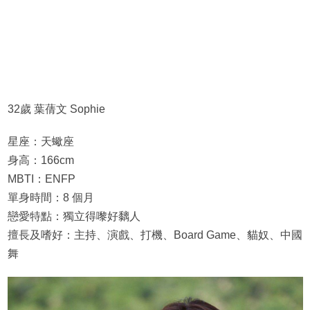
32歲 葉蒨文 Sophie
星座：天蠍座
身高：166cm
MBTI：ENFP
單身時間：8 個月
戀愛特點：獨立得嚟好黐人
擅長及嗜好：主持、演戲、打機、Board Game、貓奴、中國
舞