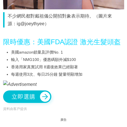
不少網民都對戴祖儀公開招對象表示期待。（圖片來
源：ig@joeythyee）
限時優惠：美國FDA認證 激光生髮頭盔
美國amazon鎖量及評價No. 1
輸入「NMG100」優惠碼額外減$100
香港用家真實試用 8週後效果已經顯著
每週使用3次、每日25分鐘 髮量明顯增加
立即選購
資料由客戶提供
廣告