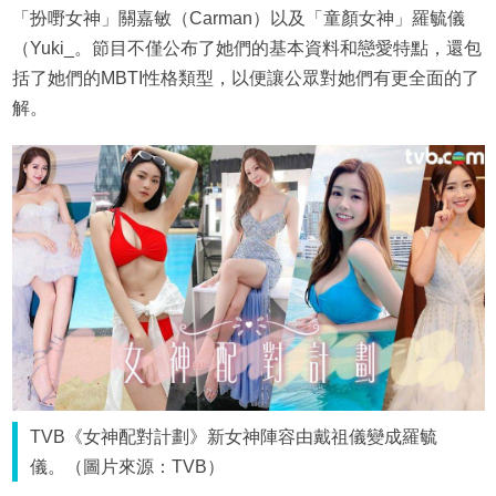
「扮嘢女神」關嘉敏（Carman）以及「童顏女神」羅毓儀
（Yuki_。節目不僅公布了她們的基本資料和戀愛特點，還包
括了她們的MBTI性格類型，以便讓公眾對她們有更全面的了
解。
TVB《女神配對計劃》新女神陣容由戴祖儀變成羅毓
儀。（圖片來源：TVB）