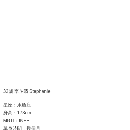
32歲 李芷晴 Stephanie
星座：水瓶座
身高：173cm
MBTI：INFP
單身時間：幾個月