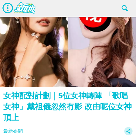
女神配對計劃｜5位女神轉陣 「歌唱
女神」戴祖儀忽然冇影 改由呢位女神
頂上
最新娛聞