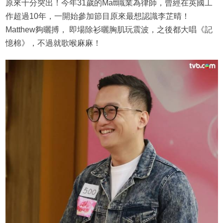
原來十分突出！今年31歲的Matt職業為律師，曾經在英國工
作超過10年，一開始參加節目原來最想認識李芷晴！
Matthew夠曬搏， 即場除衫曬胸肌玩震波，之後都大唱《記
憶棉》，不過就歌喉麻麻！