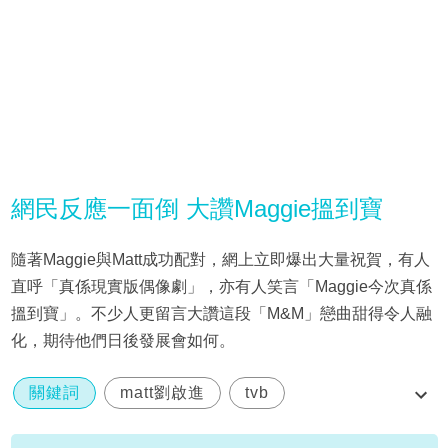
網民反應一面倒 大讚Maggie搵到寶
隨著Maggie與Matt成功配對，網上立即爆出大量祝賀，有人
直呼「真係現實版偶像劇」，亦有人笑言「Maggie今次真係
搵到寶」。不少人更留言大讚這段「M&M」戀曲甜得令人融
化，期待他們日後發展會如何。
關鍵詞
matt劉啟進
tvb
女神配對計劃
梁敏巧