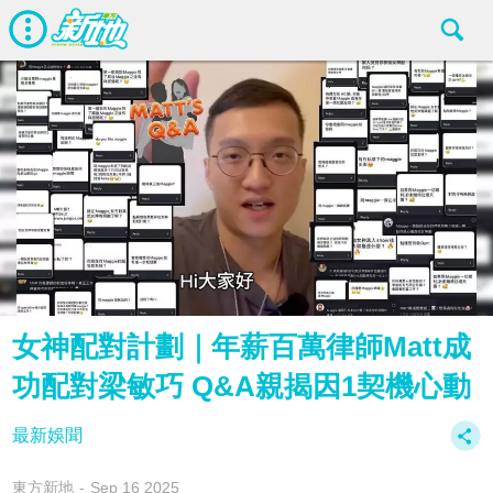
女神配對計劃｜年薪百萬律師Matt成
功配對梁敏巧 Q&A親揭因1契機心動
最新娛聞
東方新地
Sep 16 2025