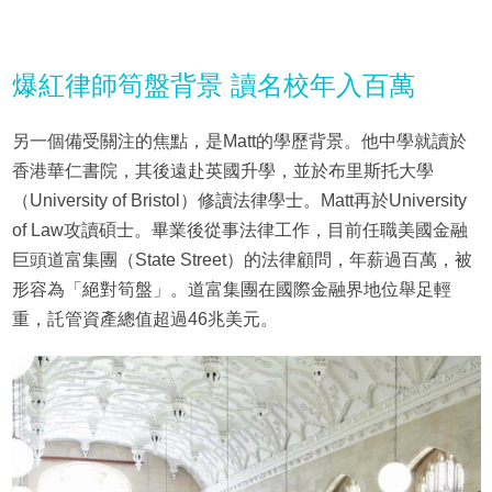
爆紅律師筍盤背景 讀名校年入百萬
另一個備受關注的焦點，是Matt的學歷背景。他中學就讀於
香港華仁書院，其後遠赴英國升學，並於布里斯托大學
（University of Bristol）修讀法律學士。Matt再於University
of Law攻讀碩士。畢業後從事法律工作，目前任職美國金融
巨頭道富集團（State Street）的法律顧問，年薪過百萬，被
形容為「絕對筍盤」。道富集團在國際金融界地位舉足輕
重，託管資產總值超過46兆美元。