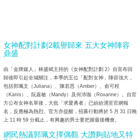
女神配對計劃2載譽歸來 五大女神陣容
鼎盛
由「金牌媒人」林盛斌主持的《女神配對計劃 2》自宣布回
歸後即引起全城關注，本季的五位「配對女神」陣容強大，
包括郭珮文（Juliana）、陳若思（Amber）、俞可程
（Kanis）、阮嘉敏（Mandy）及何沛珈（Roxanne）。自官
方公布女神名單後，大批「求愛勇者」已紛紛湧至官網報
名，反應極為熱烈。官方亦提醒，招募行動將於 5 月 31 日晚
上 11 時 59 分截止，有興趣的男士要把握最後機會。
網民熱議郭珮文擇偶觀 大讚夠貼地又特