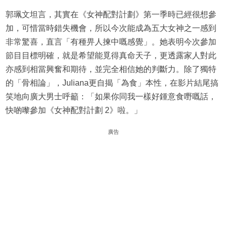
郭珮文坦言，其實在《女神配對計劃》第一季時已經很想參
加，可惜當時錯失機會，所以今次能成為五大女神之一感到
非常驚喜，直言「有種畀人揀中嘅感覺」。她表明今次參加
節目目標明確，就是希望能覓得真命天子，更透露家人對此
亦感到相當興奮和期待，並完全相信她的判斷力。除了獨特
的「骨相論」，Juliana更自揭「為食」本性，在影片結尾搞
笑地向廣大男士呼籲：「如果你同我一樣好鍾意食嘢嘅話，
快啲嚟參加《女神配對計劃 2》啦。」
廣告