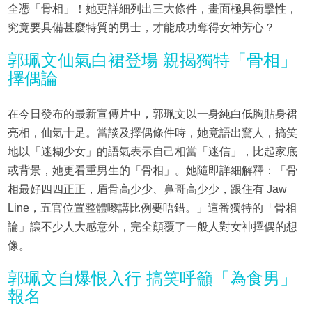
全憑「骨相」！她更詳細列出三大條件，畫面極具衝擊性，
究竟要具備甚麼特質的男士，才能成功奪得女神芳心？
郭珮文仙氣白裙登場 親揭獨特「骨相」
擇偶論
在今日發布的最新宣傳片中，郭珮文以一身純白低胸貼身裙
亮相，仙氣十足。當談及擇偶條件時，她竟語出驚人，搞笑
地以「迷糊少女」的語氣表示自己相當「迷信」，比起家底
或背景，她更看重男生的「骨相」。她隨即詳細解釋：「骨
相最好四四正正，眉骨高少少、鼻哥高少少，跟住有 Jaw
Line，五官位置整體嚟講比例要唔錯。」這番獨特的「骨相
論」讓不少人大感意外，完全顛覆了一般人對女神擇偶的想
像。
郭珮文自爆恨入行 搞笑呼籲「為食男」
報名