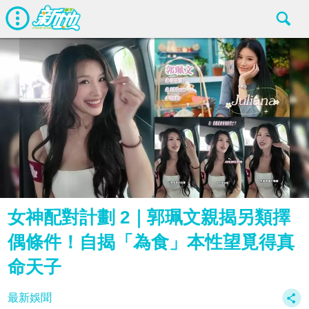
女神配對計劃 2｜郭珮文親揭另類擇
偶條件！自揭「為食」本性望覓得真
命天子
最新娛聞