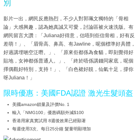
別
影片一出，網民反應熱烈，不少人對郭珮文獨特的「骨相
論」大感興趣，認為她真誠又可愛，討論區被火速洗版。有
網民留言大讚：「Juliana好得意，估唔到佢信骨相，好有反
差萌！」、「眉骨高、鼻高、有Jawline，呢個標準好具體，
好過講埋啲空泛嘢。」、「原來佢都係為食貓，即刻覺得好
貼地，女神都係普通人。」、「終於唔係講錢同家底，呢個
擇偶觀好特別，支持！」、「白色裙好靚，仙氣十足，撐你
呀Juliana！」
限時優惠：美國FDA認證 激光生髮頭盔
美國amazon鎖量及評價No. 1
輸入「NMG100」優惠碼額外減$100
香港用家真實試用 8週後效果已經顯著
每週使用3次、每日25分鐘 髮量明顯增加