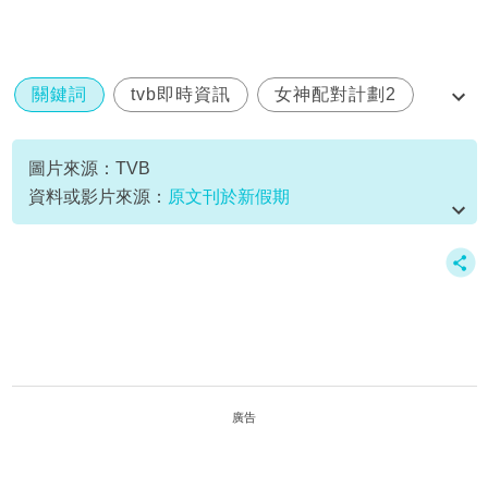
關鍵詞
tvb即時資訊
女神配對計劃2
林盛斌
郭珮文
圖片來源：TVB
資料或影片來源：
原文刊於新假期
廣告