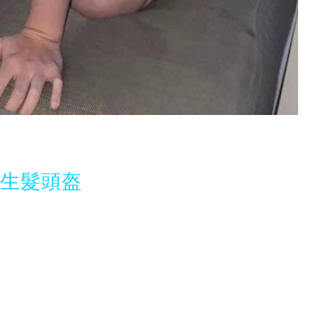
光生髮頭盔