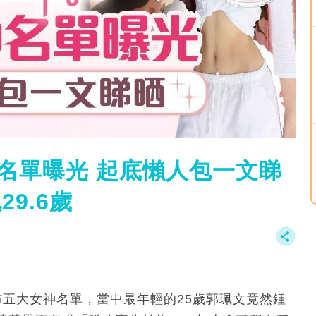
名單曝光 起底懶人包一文睇
9.6歲
布五大女神名單，當中最年輕的25歲郭珮文竟然鍾