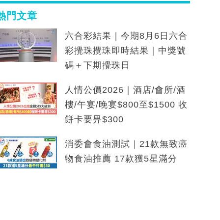
熱門文章
六合彩結果｜今期8月6日六合
彩攪珠攪珠即時結果｜中獎號
碼＋下期攪珠日
人情公價2026｜酒店/會所/酒
樓/午宴/晚宴$800至$1500 收
餅卡要畀$300
消委會食油測試｜21款無致癌
物食油推薦 17款獲5星滿分