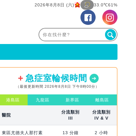
2026年8月8日 (六)
33.0℃
61%
急症室輪候時間
（最後更新時間 2026年8月8日 下午8時00分）
港島區
九龍區
新界區
離島區
分流類別
分流類別
醫院
III
IV & V
東區尤德夫人那打素
13 分鐘
2 小時