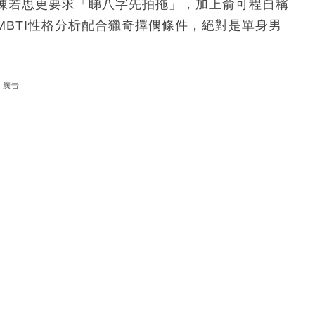
陳若思更要求「睇八字先拍拖」，加上俞可程自稱
BTI性格分析配合獵奇擇偶條件，絕對是單身男
廣告