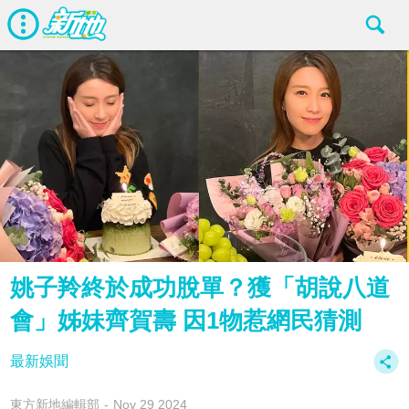
姚子羚終於成功脫單？獲「胡說八道
會」姊妹齊賀壽 因1物惹網民猜測
最新娛聞
東方新地編輯部
Nov 29 2024