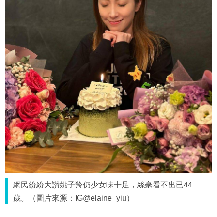
網民紛紛大讚姚子羚仍少女味十足，絲毫看不出已44
歲。（圖片來源：IG@elaine_yiu）