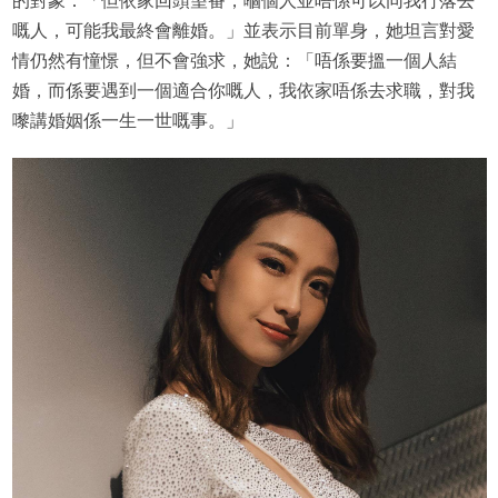
的對象：「但依家回頭望番，嗰個人並唔係可以同我行落去
嘅人，可能我最終會離婚。」並表示目前單身，她坦言對愛
情仍然有憧憬，但不會強求，她說：「唔係要搵一個人結
婚，而係要遇到一個適合你嘅人，我依家唔係去求職，對我
嚟講婚姻係一生一世嘅事。」