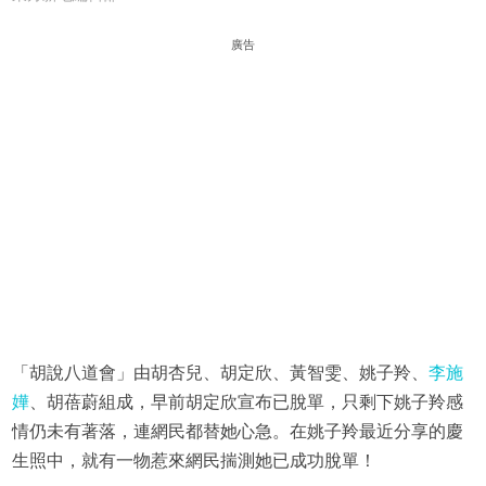
廣告
「胡說八道會」由胡杏兒、胡定欣、黃智雯、姚子羚、
李施
嬅
、胡蓓蔚組成，早前胡定欣宣布已脫單，只剩下姚子羚感
情仍未有著落，連網民都替她心急。在姚子羚最近分享的慶
生照中，就有一物惹來網民揣測她已成功脫單！