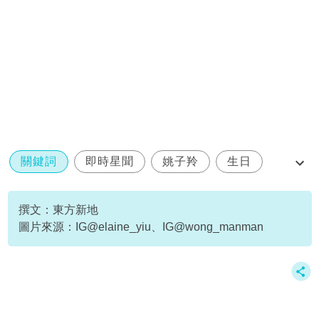
關鍵詞
即時星聞
姚子羚
生日
脫單
撰文：東方新地
圖片來源：IG@elaine_yiu、IG@wong_manman