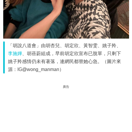
「胡說八道會」由胡杏兒、胡定欣、黃智雯、姚子羚、
李施嬅
、胡蓓蔚組成，早前胡定欣宣布已脫單，只剩下
姚子羚感情仍未有著落，連網民都替她心急。（圖片來
源：IG@wong_manman）
廣告