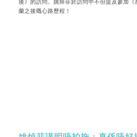
後》的訪問。姚焯菲於訪問中不但提及參加《
蘭之後嘅心路歷程！
姚焯菲講明唔拍拖：真係唔好