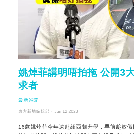
姚焯菲講明唔拍拖 公開3
求者
最新娛聞
東方新地編輯部
Jun 12 2023
16歲姚焯菲今年遠赴紐西蘭升學，早前趁放