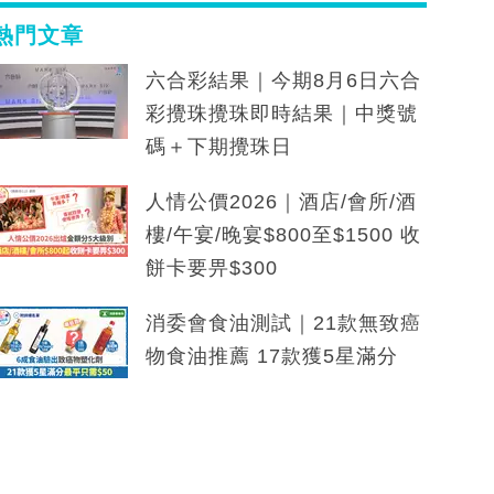
熱門文章
六合彩結果｜今期8月6日六合
彩攪珠攪珠即時結果｜中獎號
碼＋下期攪珠日
人情公價2026｜酒店/會所/酒
樓/午宴/晚宴$800至$1500 收
餅卡要畀$300
消委會食油測試｜21款無致癌
物食油推薦 17款獲5星滿分