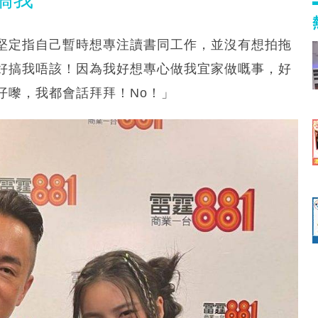
堅定指自己暫時想專注讀書同工作，並沒有想拍拖
好搞我唔該！因為我好想專心做我宜家做嘅事，好
仔嚟，我都會話拜拜！No！」