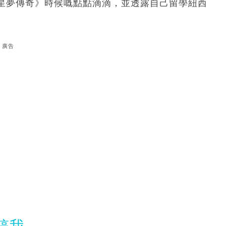
星夢傳奇》時候嘅點點滴滴，並透露自己留學紐西
廣告
搞我