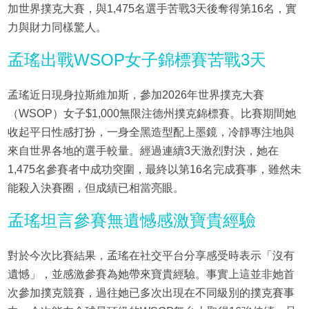
加世界撲克大賽，與1,475名選手苦戰3天後奪得第16名，實
力與財力同樣驚人。
孟瑤出戰WSOP女子錦標賽苦戰3天
孟瑤近日現身拉斯維加斯，參加2026年世界撲克大賽
（WSOP）女子$1,000無限注德州撲克錦標賽。比賽期間她
收起平日性感打扮，一身全黑造型配上墨鏡，冷靜專注地與
來自世界各地的選手較量。經過連續3天激烈對決，她在
1,475名參賽者中成功突圍，最終以第16名完成賽事，雖然未
能殺入決賽圈，但成績已相當亮眼。
孟瑤坦言參賽無遺憾感激寶貴經驗
對於今次比賽結果，孟瑤在社交平台分享感受時表示「沒有
遺憾」，並感激參賽為她帶來寶貴經驗。事實上這並非她首
次參加撲克競賽，過往她已多次出現在不同級別的撲克賽事