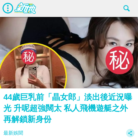
44歲巨乳前「晶女郎」淡出後近況曝
光 升呢超強闊太 私人飛機遊艇之外
再解鎖新身份
最新娛聞