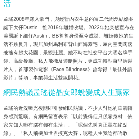
活
孟瑤2008年嫁入豪門，與經營內衣生意的富二代周磊結婚並
誕下大仔Dustin，惟2019年離婚收場。2022年她突然宣布在
美國誕下細仔Austin，BB爸爸身份至今成謎。離婚後她的生
活不跌反升，現居加州馬利布背山面海豪宅，屋內空間闊落
兼擁有超大花園，景觀壯麗。她不時在社交平台大晒名牌手
袋、高級餐廳、私人飛機及遊艇照片，更成功轉型荷里活製
片人，首部製作電影《Face Blindness》曾奪得「最佳外語
影片」獎項，事業與生活雙線開花。
網民熱議孟瑤從晶女郎蛻變成人生贏家
孟瑤的近況曝光後隨即引發網民熱議，不少人對她的華麗轉
身感到驚嘆。有網民留言表示「以前覺得佢只係靠身材，依
家先知人哋有腦有錢有生活」、「呢個先叫真正贏在終點
線」、「私人飛機加世界撲克大賽，呢種人生我諗都唔敢