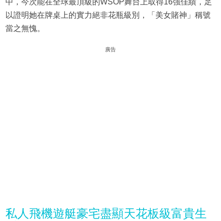
中，今次能在全球最頂級的WSOP舞台上取得16強佳績，足
以證明她在牌桌上的實力絕非花瓶級別，「美女賭神」稱號
當之無愧。
廣告
私人飛機遊艇豪宅盡顯天花板級富貴生