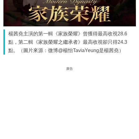
楊茜堯主演的第一輯《家族榮耀》曾獲得最高收視28.6
點，第二輯《家族榮耀之繼承者》最高收視卻只得24.3
點。（圖片來源：微博@楊怡TaviaYeung是楊茜堯）
廣告