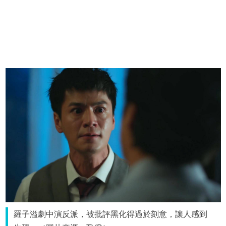
羅子溢劇中演反派，被批評黑化得過於刻意，讓人感到