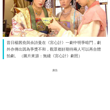
昔日楊茜堯與佘詩曼在《宮心計》一劇中明爭暗鬥，劇
外亦傳出因為爭獎不和，觀眾都好期待兩人可以再合體
拍劇。 （圖片來源：無綫《宮心計》劇照）
廣告