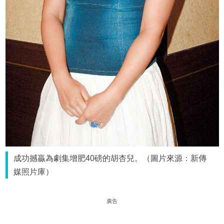
成功撼贏為劇集增肥40磅的胡杏兒。（圖片來源：新傳
媒照片庫）
廣告