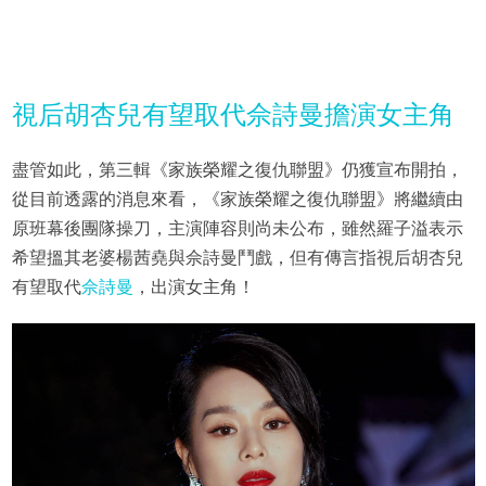
視后胡杏兒有望取代佘詩曼擔演女主角
盡管如此，第三輯《家族榮耀之復仇聯盟》仍獲宣布開拍，
從目前透露的消息來看，《家族榮耀之復仇聯盟》將繼續由
原班幕後團隊操刀，主演陣容則尚未公布，雖然羅子溢表示
希望搵其老婆楊茜堯與佘詩曼鬥戲，但有傳言指視后胡杏兒
有望取代
佘詩曼
，出演女主角！