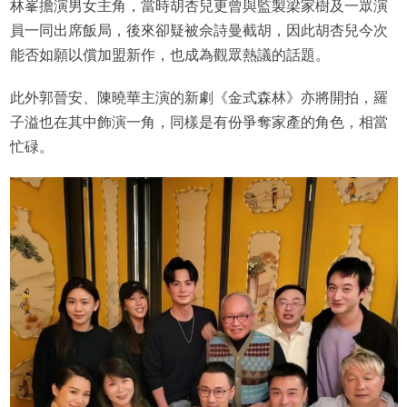
林峯擔演男女主角，當時胡杏兒更曾與監製梁家樹及一眾演
員一同出席飯局，後來卻疑被佘詩曼截胡，因此胡杏兒今次
能否如願以償加盟新作，也成為觀眾熱議的話題。
此外郭晉安、陳曉華主演的新劇《金式森林》亦將開拍，羅
子溢也在其中飾演一角，同樣是有份爭奪家產的角色，相當
忙碌。