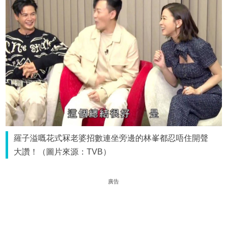
羅子溢嘅花式冧老婆招數連坐旁邊的林峯都忍唔住開聲
大讚！（圖片來源：TVB）
廣告