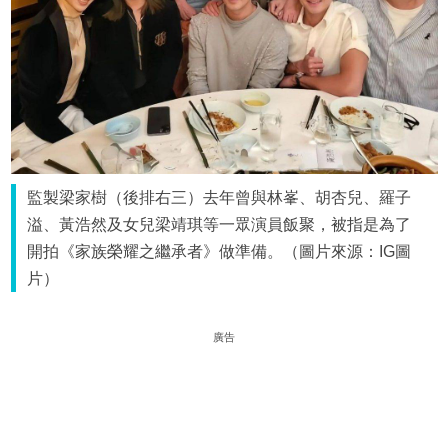
監製梁家樹（後排右三）去年曾與林峯、胡杏兒、羅子
溢、黃浩然及女兒梁靖琪等一眾演員飯聚，被指是為了
開拍《家族榮耀之繼承者》做準備。（圖片來源：IG圖
片）
廣告