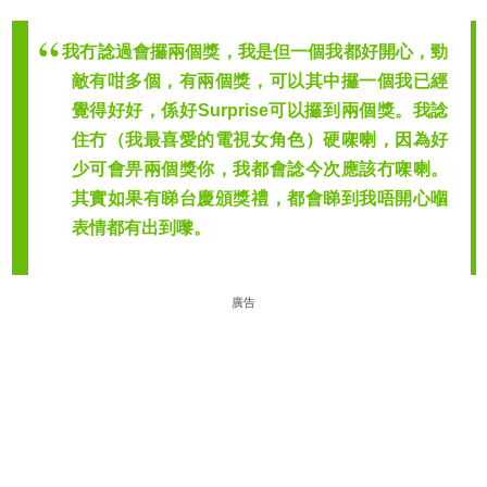
我冇諗過會攞兩個獎，我是但一個我都好開心，勁
敵有咁多個，有兩個獎，可以其中攞一個我已經
覺得好好，係好Surprise可以攞到兩個獎。我諗
住冇（我最喜愛的電視女角色）硬㗎喇，因為好
少可會畀兩個獎你，我都會諗今次應該冇㗎喇。
其實如果有睇台慶頒獎禮，都會睇到我唔開心嗰
表情都有出到嚟。
廣告