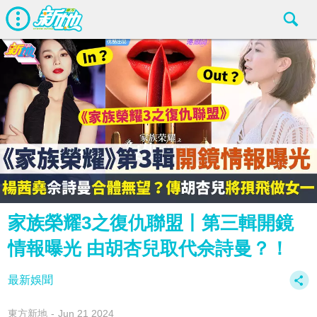
家族榮耀3之復仇聯盟丨第三輯開鏡
情報曝光 由胡杏兒取代佘詩曼？！
最新娛聞
東方新地
Jun 21 2024