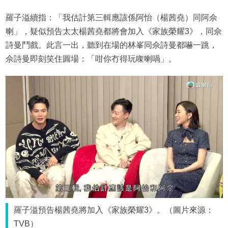
羅子溢續指：「我估計第三輯應該係阿怡（楊茜堯）同阿佘
喇」，疑似預告太太楊茜堯都將會加入《家族榮耀3》，同佘
詩曼鬥戲。此言一出，聽到在場的林峯同佘詩曼都嚇一跳，
佘詩曼即刻笑住圓場：「咁你冇得玩㗎喇喎」。
羅子溢預告楊茜堯將加入《家族榮耀3》。（圖片來源：
TVB）