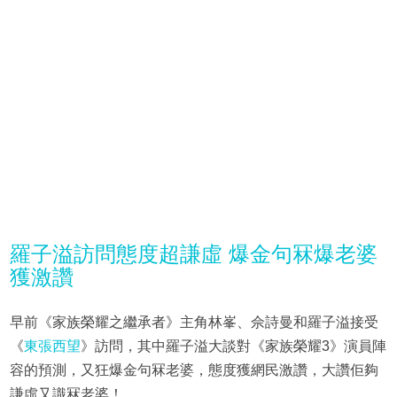
羅子溢訪問態度超謙虛 爆金句冧爆老婆
獲激讚
早前《家族榮耀之繼承者》主角林峯、佘詩曼和羅子溢接受
《
東張西望
》訪問，其中羅子溢大談對《家族榮耀3》演員陣
容的預測，又狂爆金句冧老婆，態度獲網民激讚，大讚佢夠
謙虛又識冧老婆！