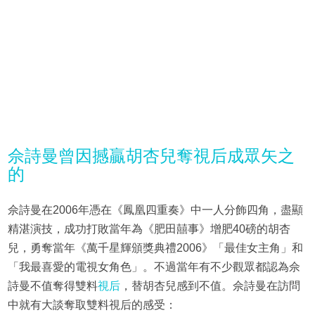
佘詩曼曾因撼贏胡杏兒奪視后成眾矢之
的
佘詩曼在2006年憑在《鳳凰四重奏》中一人分飾四角，盡顯
精湛演技，成功打敗當年為《肥田囍事》增肥40磅的胡杏
兒，勇奪當年《萬千星輝頒獎典禮2006》「最佳女主角」和
「我最喜愛的電視女角色」。不過當年有不少觀眾都認為佘
詩曼不值奪得雙料
視后
，替胡杏兒感到不值。佘詩曼在訪問
中就有大談奪取雙料視后的感受：