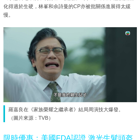
化得過於生硬，林峯和佘詩曼的CP亦被批關係進展得太緩
慢。
羅嘉良在《家族榮耀之繼承者》結局周演技大爆發。
（圖片來源：TVB）
限時優惠：美國FDA認證 激光生髮頭盔