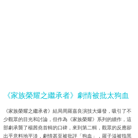
《家族榮耀之繼承者》劇情被批太狗血
《家族榮耀之繼承者》結局周羅嘉良演技大爆發，吸引了不
少觀眾的目光和討論，但作為《家族榮耀》系列的續作，這
部劇承襲了楊茜堯首輯的口碑，來到第二輯，觀眾的反應卻
出乎意料地平淡，劇情甚至被批評「狗血」，羅子溢被指黑