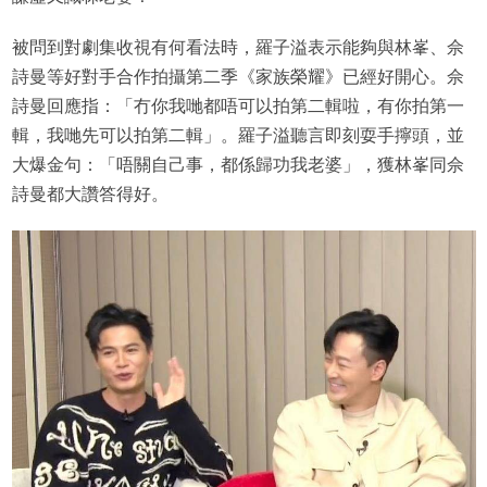
被問到對劇集收視有何看法時，羅子溢表示能夠與林峯、佘
詩曼等好對手合作拍攝第二季《家族榮耀》已經好開心。佘
詩曼回應指：「冇你我哋都唔可以拍第二輯啦，有你拍第一
輯，我哋先可以拍第二輯」。羅子溢聽言即刻耍手擰頭，並
大爆金句：「唔關自己事，都係歸功我老婆」，獲林峯同佘
詩曼都大讚答得好。