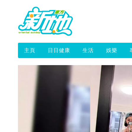
主頁
日日健康
生活
娛樂