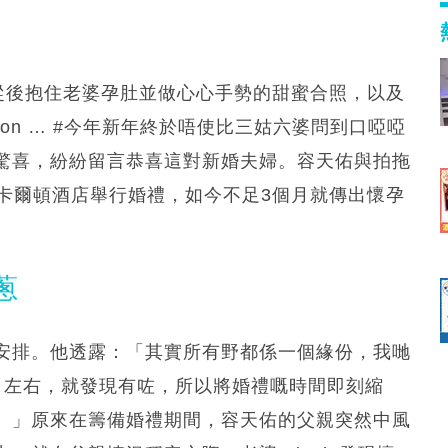
包括從後抱住老婆孕肚並做心心手勢的甜蜜合照，以及
soon … #今年新年終於唔使比三姑六婆問到口啞啞
驚喜，紛紛留言恭喜這對新婚夫婦。容天佑與拍拖
在麗思卡爾頓酒店舉行婚禮，如今不足3個月就傳出懷孕
蔥
安排。他透露：「其實所有野都係一個緣份，我哋
月左右，就發現有咗，所以將婚禮嘅時間即刻縮
。」原來在籌備婚禮期間，容天佑的父親突然中風