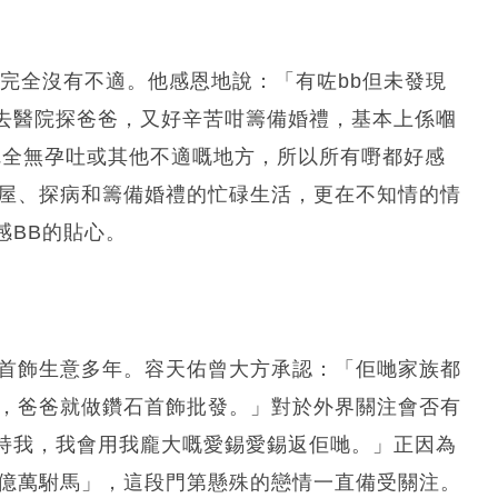
完全沒有不適。他感恩地說：「有咗bb但未發現
去醫院探爸爸，又好辛苦咁籌備婚禮，基本上係嗰
完全無孕吐或其他不適嘅地方，所以所有嘢都好感
付搬屋、探病和籌備婚禮的忙碌生活，更在不知情的情
感BB的貼心。
珠寶首飾生意多年。容天佑曾大方承認：「佢哋家族都
翡翠，爸爸就做鑽石首飾批發。」對於外界關注會否有
持我，我會用我龐大嘅愛錫愛錫返佢哋。」正因為
為「億萬駙馬」，這段門第懸殊的戀情一直備受關注。