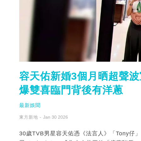
容天佑新婚3個月晒超聲波
爆雙喜臨門背後有洋蔥
最新娛聞
東方新地
Jan 30 2026
30歲TVB男星容天佑憑《法言人》「Tony