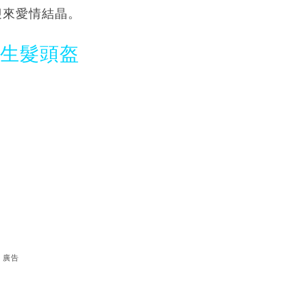
迎來愛情結晶。
光生髮頭盔
廣告