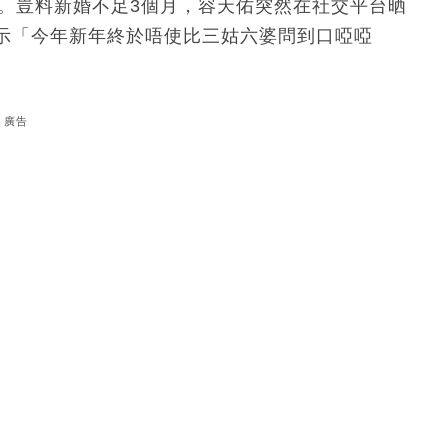
馬」。豈料新婚不足3個月，容天佑突然在社交平台晒
示「今年新年終於唔使比三姑六婆問到口啞啞
廣告