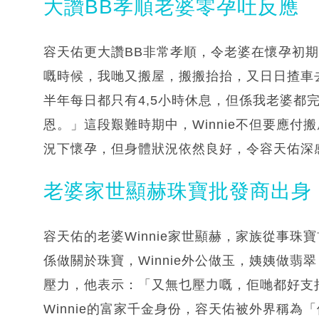
大讚BB孝順老婆零孕吐反應
容天佑更大讚BB非常孝順，令老婆在懷孕初期
嘅時候，我哋又搬屋，搬搬抬抬，又日日揸車
半年每日都只有4,5小時休息，但係我老婆都
恩。」這段艱難時期中，Winnie不但要應
況下懷孕，但身體狀況依然良好，令容天佑深
老婆家世顯赫珠寶批發商出身
容天佑的老婆Winnie家世顯赫，家族從事
係做關於珠寶，Winnie外公做玉，姨姨做
壓力，他表示：「又無乜壓力嘅，佢哋都好支
Winnie的富家千金身份，容天佑被外界稱