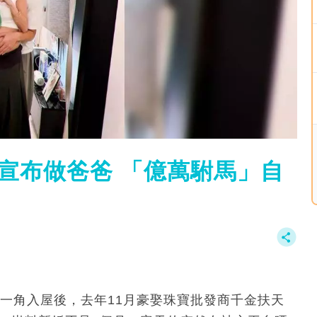
宣布做爸爸 「億萬駙馬」自
仔」一角入屋後，去年11月豪娶珠寶批發商千金扶天