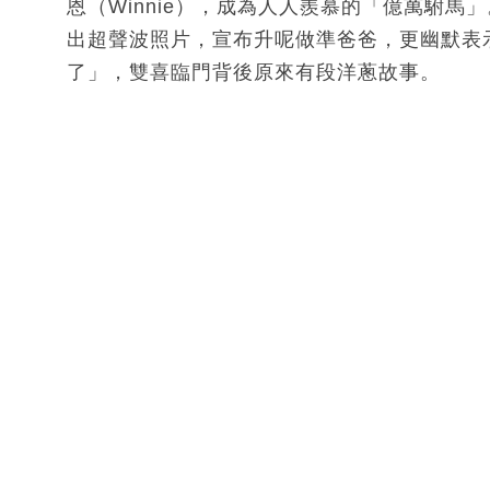
恩（Winnie），成為人人羨慕的「億萬駙
出超聲波照片，宣布升呢做準爸爸，更幽默表
了」，雙喜臨門背後原來有段洋蔥故事。