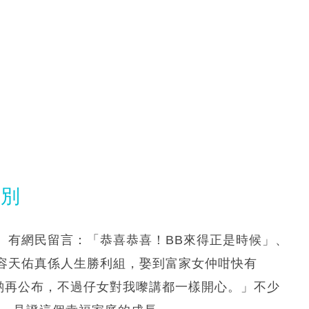
性別
。有網民留言：「恭喜恭喜！BB來得正是時候」、
容天佑真係人生勝利組，娶到富家女仲咁快有
遲啲再公布，不過仔女對我嚟講都一樣開心。」不少