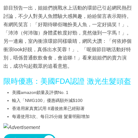
節目預告一出，姐姐們挑戰水上活動的環節已引起網民熱烈
討論，不少人對美人魚體驗大感興趣，紛紛留言表示期待。
有網民笑言：「好期待睇佢哋扮美人魚，一定好搞笑！」、
「沛沛（何沛珈）身體柔軟度好勁，竟然做到一字馬！」。
另一邊廂，室內衝浪環節同樣吸睛，網民大讚：「何依婷個
衝浪look好靚，真係出水芙蓉！」、「呢個節目啲活動好特
別，唔係普通飲飲食食，會追睇！」看來姐姐們的賣力演
出，成功勾起觀眾的追看意慾。
限時優惠：美國FDA認證 激光生髮頭盔
美國amazon鎖量及評價No. 1
輸入「NMG100」優惠碼額外減$100
香港用家真實試用 8週後效果已經顯著
每週使用3次、每日25分鐘 髮量明顯增加