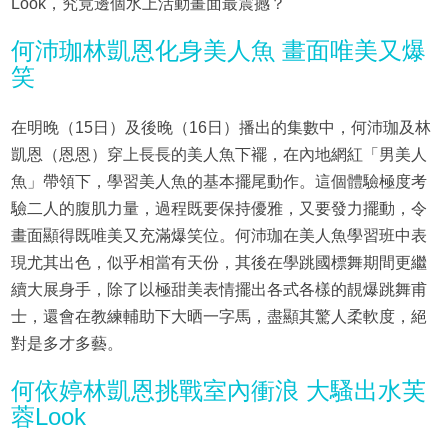
Look，究竟邊個水上活動畫面最震撼？
何沛珈林凱恩化身美人魚 畫面唯美又爆
笑
在明晚（15日）及後晚（16日）播出的集數中，何沛珈及林
凱恩（恩恩）穿上長長的美人魚下襬，在內地網紅「男美人
魚」帶領下，學習美人魚的基本擺尾動作。這個體驗極度考
驗二人的腹肌力量，過程既要保持優雅，又要發力擺動，令
畫面顯得既唯美又充滿爆笑位。何沛珈在美人魚學習班中表
現尤其出色，似乎相當有天份，其後在學跳國標舞期間更繼
續大展身手，除了以極甜美表情擺出各式各樣的靚爆跳舞甫
士，還會在教練輔助下大晒一字馬，盡顯其驚人柔軟度，絕
對是多才多藝。
何依婷林凱恩挑戰室內衝浪 大騷出水芙
蓉Look