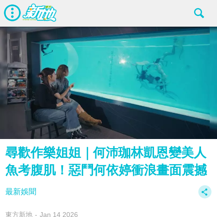
尋歡作樂姐姐｜何沛珈林凱恩變美人
魚考腹肌！惡鬥何依婷衝浪畫面震撼
最新娛聞
東方新地
Jan 14 2026