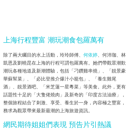
上海行程豐富 潮玩潮食包羅萬有
除了兩大矚目的水上活動，玲玲師傅、
何依婷
、何沛珈、林
凱恩及劉曉昆在上海的行程可謂包羅萬有。她們帶觀眾潮歎
潮玩各種地道及新潮體驗，包括「刁鑽雞串燒」、「靚景豪
華蘇幫菜」、「必比登推介爆汁小籠包」、「養生雞尾
酒」、靚景酒吧、「米芝蓮一星粵菜」等美食。此外，更有
話題性十足的「大隻佬燒肉」及新奇的「印度古法油療」，
整個旅程結合了刺激、享受、養生於一身，內容極之豐富，
務求為觀眾帶來最新最潮的上海旅遊資訊。
網民期待姐姐們表現 預告片引熱議