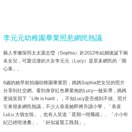
李元元幼稚園畢業照惹網民熱議
藝人李璨琛同太太梁志瑩（Sophia）於2012年結婚後誕下兩
名女兒，可愛活潑的大女李元元（Lucy）是眾多網民的「開
心果」。
6歲的她早前拍攝幼稚園畢業照，媽媽Sophia把女兒的照片
分享到社交網。看到身穿紅色畢業袍的Lucy一臉呆滯，媽媽
更搞笑寫下「Life is hard 」，不知Lucy是否感到不捨。照片
引來很多網民熱議，不少人恭喜她即將升讀小學，「恭喜
LuLu 大個女啦」，也有人笑道「星期一咁嘅樣」、「小小年
紀已經咁滄桑」、「好似返緊工既我」。