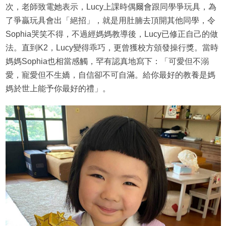
次，老師致電她表示，Lucy上課時偶爾會跟同學爭玩具，為
了爭贏玩具會出「絕招」，就是用肚腩去頂開其他同學，令
Sophia哭笑不得，不過經媽媽教導後，Lucy已修正自己的做
法。直到K2，Lucy變得乖巧，更曾獲校方頒發操行獎。當時
媽媽Sophia也相當感觸，罕有認真地寫下：「可愛但不溺
愛，寵愛但不生嬌，自信卻不可自滿。給你最好的教養是媽
媽於世上能予你最好的禮」。