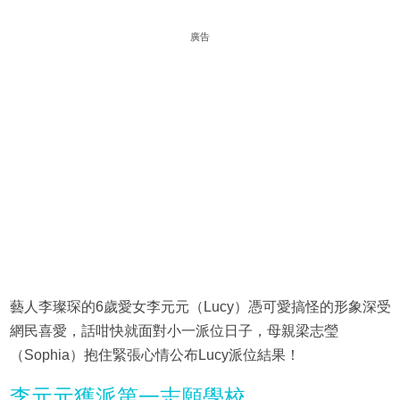
廣告
藝人李璨琛的6歲愛女李元元（Lucy）憑可愛搞怪的形象深受
網民喜愛，話咁快就面對小一派位日子，母親梁志瑩
（Sophia）抱住緊張心情公布Lucy派位結果！
李元元獲派第一志願學校