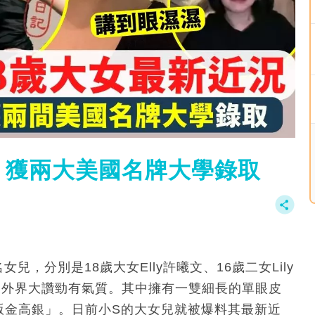
 獲兩大美國名牌大學錄取
，分別是18歲大女Elly許曦文、16歲二女Lily
都獲外界大讚勁有氣質。其中擁有一雙細長的單眼皮
台版金高銀」。日前小S的大女兒就被爆料其最新近