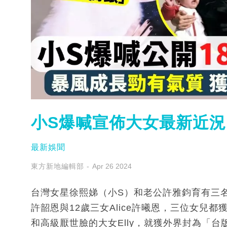
小S爆喊宣佈大女最新近況
最新娛聞
東方新地編輯部
Apr 26 2024
台灣女星徐熙娣（小S）和老公許雅鈞育有三名女兒
許韶恩與12歲三女Alice許曦恩，三位女兒
和高級厭世臉的大女Elly，就獲外界封為「