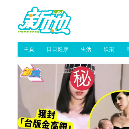
主頁
日日健康
生活
娛樂