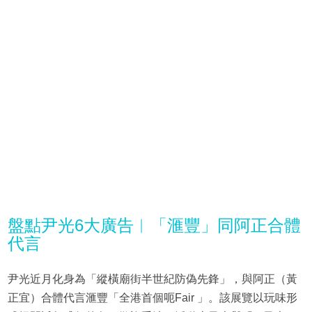
盤點尹光6大廣告︱「滙豐」同阿正合體
代言
尹光近月化身為「縱橫廟街半世紀防偽先鋒」，與阿正（黃
正宜）合體代言滙豐「全港首個呃Fair 」。該展覽以玩味形