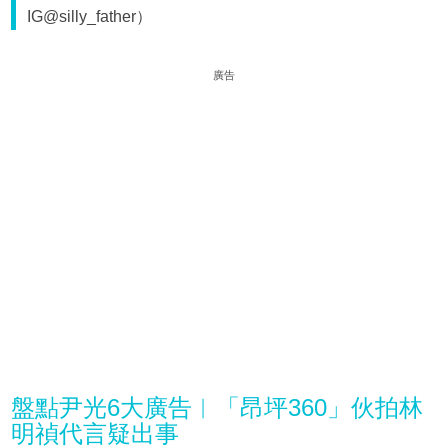
IG@silly_father）
廣告
盤點尹光6大廣告︱「昂坪360」伙拍林
明禎代言疑出事