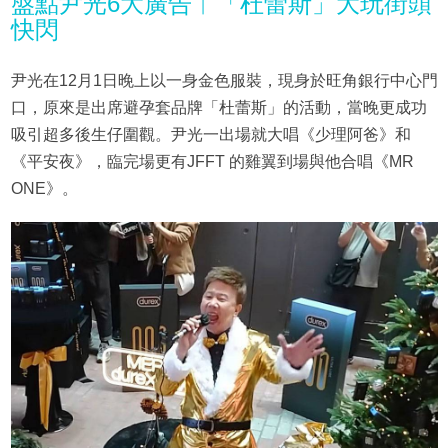
盤點尹光6大廣告︱「杜蕾斯」大玩街頭
快閃
尹光在12月1日晚上以一身金色服裝，現身於旺角銀行中心門
口，原來是出席避孕套品牌「杜蕾斯」的活動，當晚更成功
吸引超多後生仔圍觀。尹光一出場就大唱《少理阿爸》和
《平安夜》，臨完場更有JFFT 的雞翼到場與他合唱《MR
ONE》。