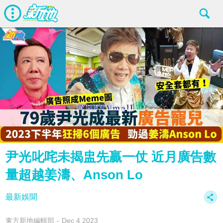
尹光叱咤未揭盅先贏一仗 近月廣告數
量超越姜濤、Anson Lo
最新娛聞
東方新地編輯部
Dec 4 2023