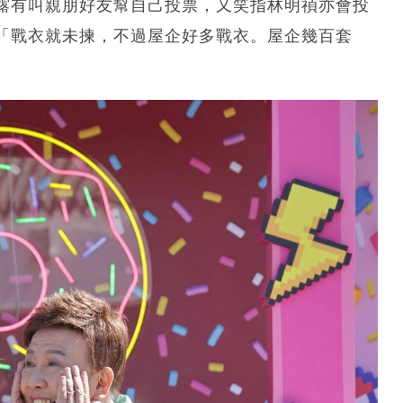
露有叫親朋好友幫自己投票，又笑指林明禎亦會投
「戰衣就未揀，不過屋企好多戰衣。屋企幾百套