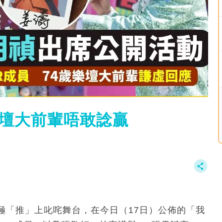
樂壇大前輩唔敢諗贏
！
極「推」上叱咤舞台，在今日（17日）公佈的「我