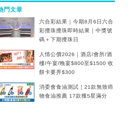
熱門文章
六合彩結果｜今期8月6日六合
彩攪珠攪珠即時結果｜中獎號
碼＋下期攪珠日
人情公價2026｜酒店/會所/酒
樓/午宴/晚宴$800至$1500 收
餅卡要畀$300
消委會食油測試｜21款無致癌
物食油推薦 17款獲5星滿分