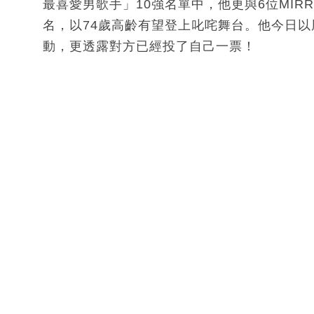
最喜愛男歌手」10強名單中，他更與6位MIR
名，以74歲高齡有望登上叱咤舞台。他今日
動，更透露對方已經投了自己一票！