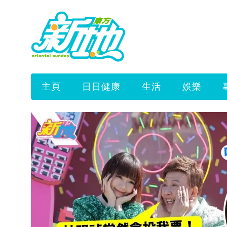
主頁
日日健康
生活
娛樂