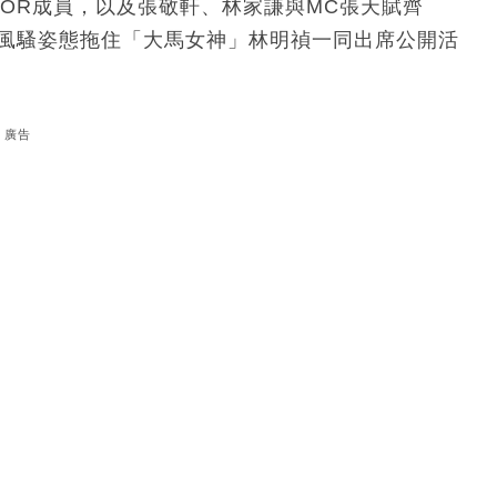
ROR成員，以及張敬軒、林家謙與MC張天賦齊
以風騷姿態拖住「大馬女神」林明禎一同出席公開活
廣告