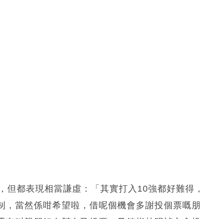
，但都表現相當謙虛：「其實打入10強都好難得，
制，當然係咁希望啦，借呢個機會多謝投個票嘅朋