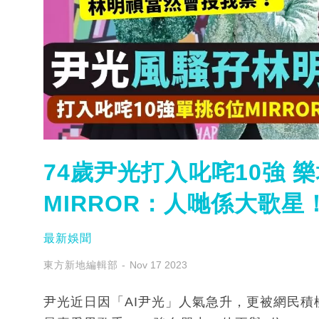
74歲尹光打入叱咤10強 
MIRROR：人哋係大歌星
最新娛聞
東方新地編輯部
Nov 17 2023
尹光近日因「AI尹光」人氣急升，更被網民積