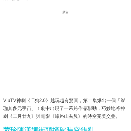
廣告
ViuTV神劇《IT狗2.0》越玩越有驚喜，第二集爆出一個「岑
珈其多元宇宙」！劇中出現了一幕跨作品聯動，巧妙地將神
劇《二月廿九》與電影《緣路山旮旯》的時空完美交疊。
蒙玲陳漢娜街頭撞破時空錯亂