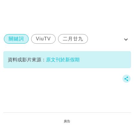
關鍵詞
ViuTV
二月廿九
哪一天我們會紅
岑珈其
資料或影片來源：
原文刊於新假期
廣告