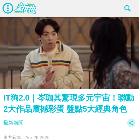
IT狗2.0｜岑珈其驚現多元宇宙！聯動
2大作品震撼彩蛋 盤點5大經典角色
最新娛聞
東方新地
Apr 28 2026