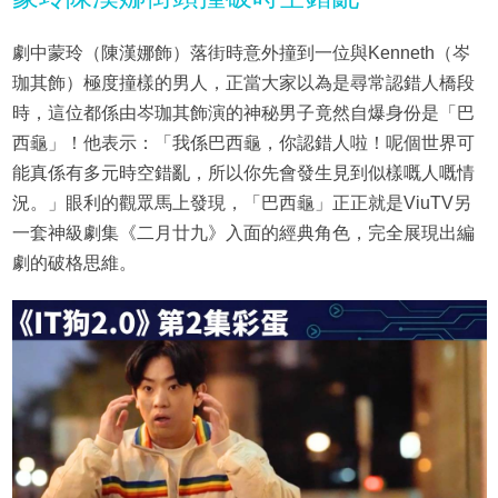
劇中蒙玲（陳漢娜飾）落街時意外撞到一位與Kenneth（岑
珈其飾）極度撞樣的男人，正當大家以為是尋常認錯人橋段
時，這位都係由岑珈其飾演的神秘男子竟然自爆身份是「巴
西龜」！他表示：「我係巴西龜，你認錯人啦！呢個世界可
能真係有多元時空錯亂，所以你先會發生見到似樣嘅人嘅情
況。」眼利的觀眾馬上發現，「巴西龜」正正就是ViuTV另
一套神級劇集《二月廿九》入面的經典角色，完全展現出編
劇的破格思維。